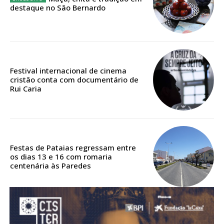
destaque no São Bernardo
Acesso aos conteúdos Exclusivos para
assinantes
Ofertas para assinatura anual
Escolha o plano
Festival internacional de cinema
cristão conta com documentário de
Rui Caria
ASSINATURA
DIGITAL ANUAL
16
€
Festas de Pataias regressam entre
os dias 13 e 16 com romaria
centenária às Paredes
12 meses
Acesso ao conteúdo online