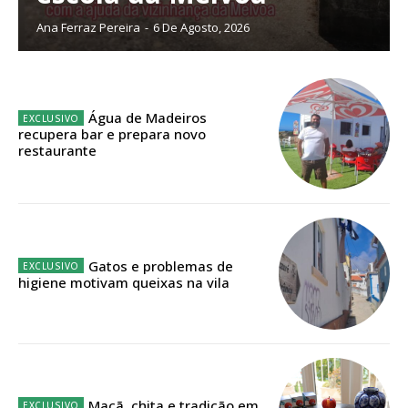
público!
Ana Ferraz Pereira
-
6 De Agosto, 2026
Sendo assinante terá acesso a todos os conteúdos exclusivos e versões
digitais.
Escolha o plano de assinatura desejado:
Água de Madeiros
recupera bar e prepara novo
restaurante
ASSINATURA
IMPRESSA
32
€
Gatos e problemas de
higiene motivam queixas na vila
12 meses
Edição em papel entregue à Quinta-feira em sua
casa
Maçã, chita e tradição em
Acesso ao conteúdo online