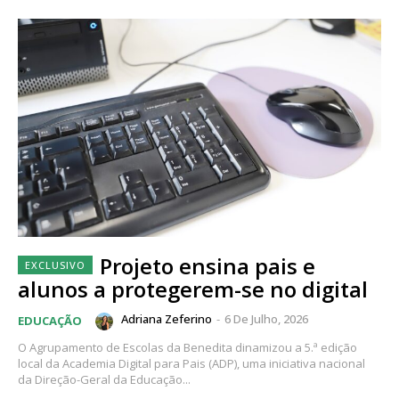
Projeto ensina pais e
alunos a protegerem-se no digital
Adriana Zeferino
-
6 De Julho, 2026
EDUCAÇÃO
O Agrupamento de Escolas da Benedita dinamizou a 5.ª edição
local da Academia Digital para Pais (ADP), uma iniciativa nacional
da Direção-Geral da Educação...