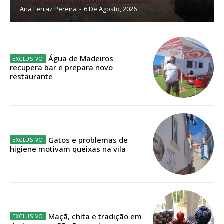
Ana Ferraz Pereira
-
6 De Agosto, 2026
Sendo assinante terá acesso a todos os conteúdos exclusivos e versões
digitais.
Escolha o plano de assinatura desejado:
Água de Madeiros
recupera bar e prepara novo
restaurante
ASSINATURA
IMPRESSA
32
€
Gatos e problemas de
higiene motivam queixas na vila
12 meses
Edição em papel entregue à Quinta-feira em sua
casa
Maçã, chita e tradição em
Acesso ao conteúdo online