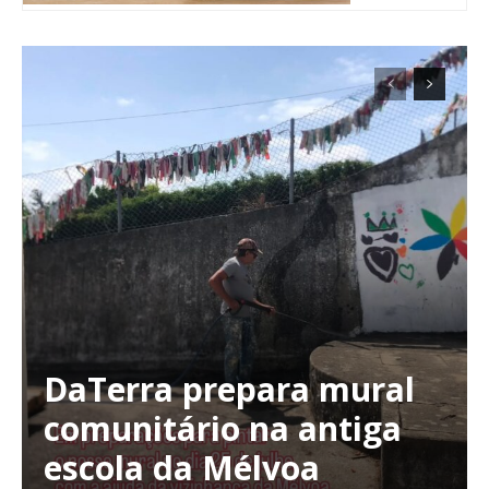
DaTerra prepara mural
Planos de Assinatura
comunitário na antiga
escola da Mélvoa
Faça-se assinante do Região de Cister e ajude-nos a manter este serviço
público!