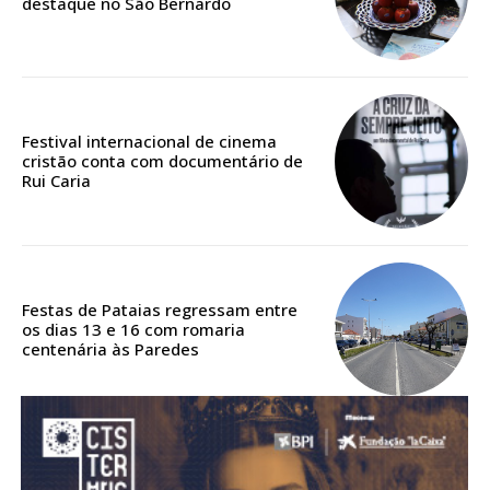
destaque no São Bernardo
Acesso aos conteúdos Exclusivos para
assinantes
Ofertas para assinatura anual
Escolha o plano
Festival internacional de cinema
cristão conta com documentário de
Rui Caria
ASSINATURA
DIGITAL ANUAL
16
€
Festas de Pataias regressam entre
os dias 13 e 16 com romaria
centenária às Paredes
12 meses
Acesso ao conteúdo online