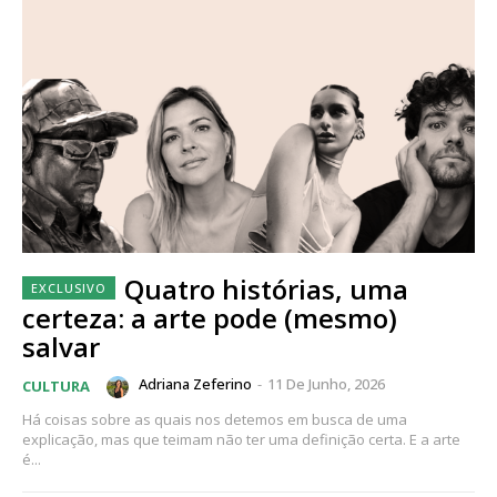
Quatro histórias, uma
certeza: a arte pode (mesmo)
salvar
Adriana Zeferino
-
11 De Junho, 2026
CULTURA
Há coisas sobre as quais nos detemos em busca de uma
explicação, mas que teimam não ter uma definição certa. E a arte
é...