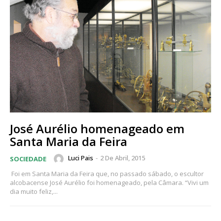
José Aurélio homenageado em
Santa Maria da Feira
Luci Pais
-
2 De Abril, 2015
SOCIEDADE
Foi em Santa Maria da Feira que, no passado sábado, o escultor
alcobacense José Aurélio foi homenageado, pela Câmara. “Vivi um
dia muito feliz,...