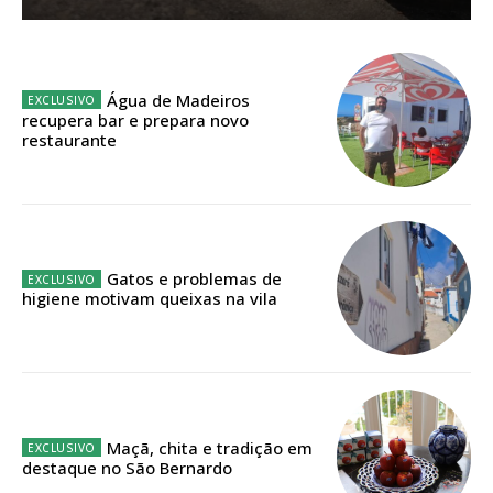
Acesso aos conteúdos Exclusivos para
assinantes
Ofertas para assinatura anual
Água de Madeiros
Escolha o plano
recupera bar e prepara novo
restaurante
ASSINATURA
DIGITAL ANUAL
Gatos e problemas de
16
€
higiene motivam queixas na vila
12 meses
Maçã, chita e tradição em
Acesso ao conteúdo online
destaque no São Bernardo
Acesso aos conteúdos Exclusivos para