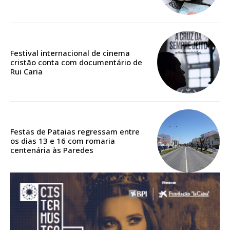
assinantes
Ofertas para assinatura anual
Festival internacional de cinema
Escolha o plano
cristão conta com documentário de
Rui Caria
Festas de Pataias regressam entre
os dias 13 e 16 com romaria
centenária às Paredes