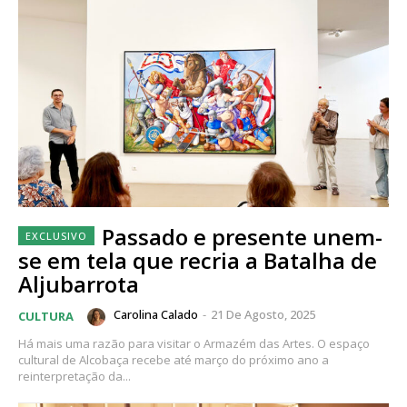
Passado e presente unem-
se em tela que recria a Batalha de
Aljubarrota
Carolina Calado
-
21 De Agosto, 2025
CULTURA
Há mais uma razão para visitar o Armazém das Artes. O espaço
cultural de Alcobaça recebe até março do próximo ano a
reinterpretação da...