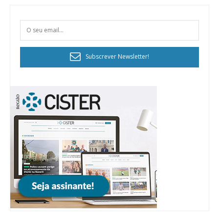
Subscrever Newsletter!
Planos de Assinatura
Faça-se assinante do Região de Cister e ajude-nos a manter este serviço
público!