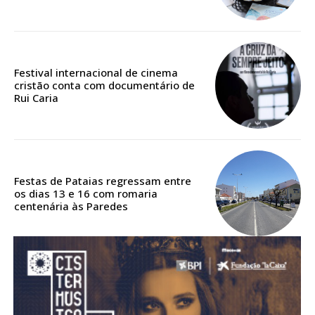
Acesso aos conteúdos Exclusivos para
assinantes
Ofertas para assinatura anual
Festival internacional de cinema
Escolha o plano
cristão conta com documentário de
Rui Caria
ASSINATURA
DIGITAL ANUAL
Festas de Pataias regressam entre
16
€
os dias 13 e 16 com romaria
centenária às Paredes
12 meses
Acesso ao conteúdo online
Acesso aos conteúdos Exclusivos para