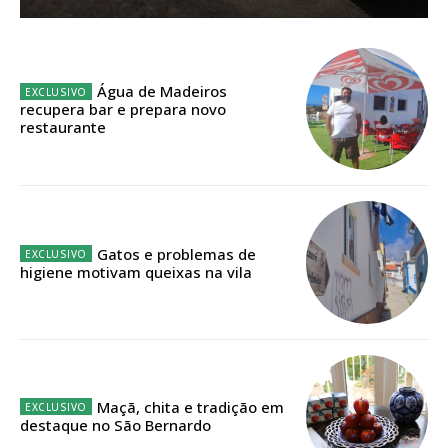
Sendo assinante terá acesso a todos os conteúdos exclusivos e versões
digitais.
Escolha o plano de assinatura desejado:
Água de Madeiros
recupera bar e prepara novo
restaurante
ASSINATURA
IMPRESSA
32
€
Gatos e problemas de
higiene motivam queixas na vila
12 meses
Edição em papel entregue à Quinta-feira em sua
casa
Maçã, chita e tradição em
destaque no São Bernardo
Acesso ao conteúdo online