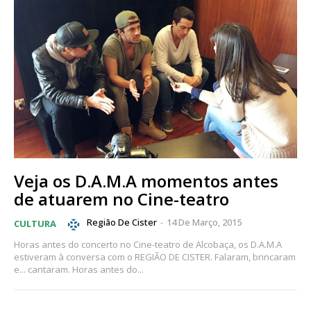
Veja os D.A.M.A momentos antes
de atuarem no Cine-teatro
Região De Cister
-
14 De Março, 2015
CULTURA
Horas antes do concerto no Cine-teatro de Alcobaça, os D.A.M.A
estiveram à conversa com o REGIÃO DE CISTER. Falaram, brincaram
e... cantaram. Horas antes do...