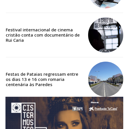
Acesso aos conteúdos Exclusivos para
assinantes
Ofertas para assinatura anual
Festival internacional de cinema
Escolha o plano
cristão conta com documentário de
Rui Caria
ASSINATURA
DIGITAL ANUAL
Festas de Pataias regressam entre
16
€
os dias 13 e 16 com romaria
centenária às Paredes
12 meses
Acesso ao conteúdo online
Acesso aos conteúdos Exclusivos para