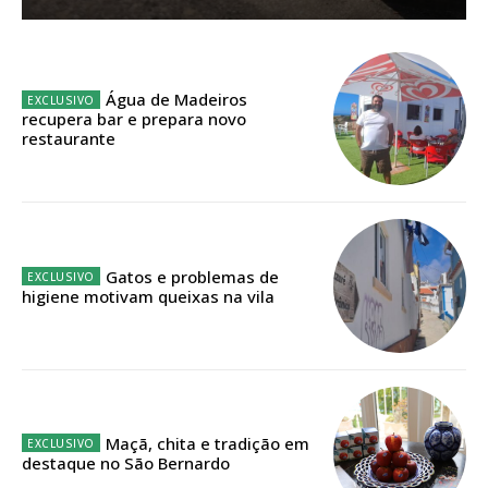
Sendo assinante terá acesso a todos os conteúdos exclusivos e versões
digitais.
Escolha o plano de assinatura desejado:
Água de Madeiros
recupera bar e prepara novo
restaurante
ASSINATURA
IMPRESSA
32
€
Gatos e problemas de
higiene motivam queixas na vila
12 meses
Edição em papel entregue à Quinta-feira em sua
casa
Maçã, chita e tradição em
destaque no São Bernardo
Acesso ao conteúdo online