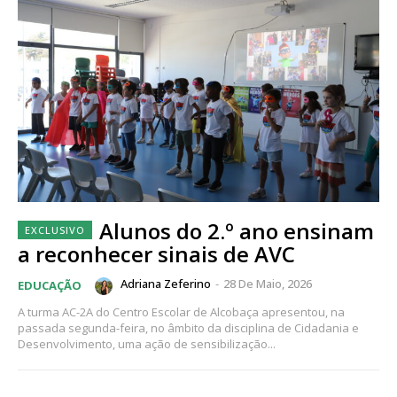
Alunos do 2.º ano ensinam
a reconhecer sinais de AVC
Adriana Zeferino
-
28 De Maio, 2026
EDUCAÇÃO
A turma AC-2A do Centro Escolar de Alcobaça apresentou, na
passada segunda-feira, no âmbito da disciplina de Cidadania e
Desenvolvimento, uma ação de sensibilização...