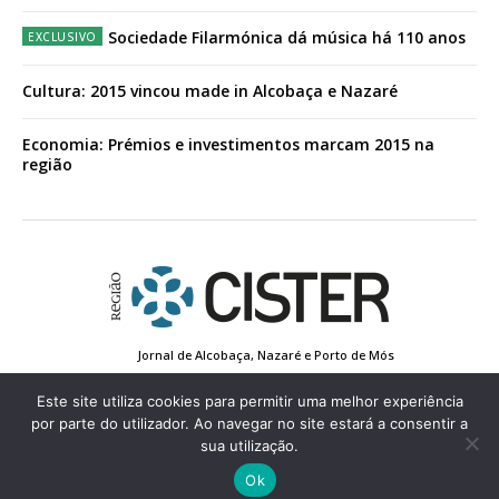
Sociedade Filarmónica dá música há 110 anos
Cultura: 2015 vincou made in Alcobaça e Nazaré
Economia: Prémios e investimentos marcam 2015 na
região
Jornal de Alcobaça, Nazaré e Porto de Mós
Estatuto Editorial
Contactos
Política de Privacidade
Conta de Registo
Edição Impressa
Este site utiliza cookies para permitir uma melhor experiência
por parte do utilizador. Ao navegar no site estará a consentir a
sua utilização.
© 2022 Região de Cister - Todos os direitos reservados.
Ok