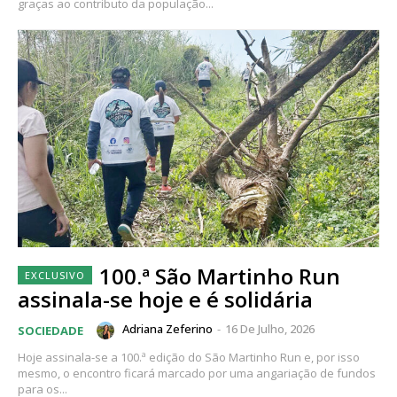
graças ao contributo da população...
100.ª São Martinho Run
assinala-se hoje e é solidária
Adriana Zeferino
-
16 De Julho, 2026
SOCIEDADE
Hoje assinala-se a 100.ª edição do São Martinho Run e, por isso
mesmo, o encontro ficará marcado por uma angariação de fundos
para os...