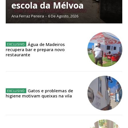
escola da Mélvoa
Acesso ao conteúdo online
Acesso aos conteúdos Exclusivos para
Ana Ferraz Pereira
-
6 De Agosto, 2026
assinantes
Ofertas para assinatura anual
Escolha o plano
Água de Madeiros
recupera bar e prepara novo
restaurante
ASSINATURA
DIGITAL ANUAL
16
€
Gatos e problemas de
higiene motivam queixas na vila
12 meses