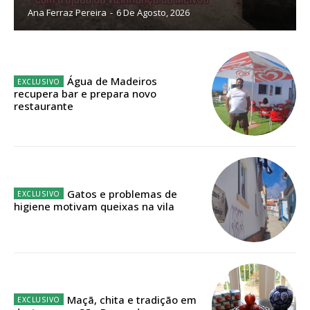
Ana Ferraz Pereira
-
6 De Agosto, 2026
Sendo assinante terá acesso a todos os conteúdos exclusivos e versões
digitais.
Escolha o plano de assinatura desejado:
Água de Madeiros
recupera bar e prepara novo
restaurante
ASSINATURA
IMPRESSA
32
€
Gatos e problemas de
higiene motivam queixas na vila
12 meses
Edição em papel entregue à Quinta-feira em sua
casa
Maçã, chita e tradição em
Acesso ao conteúdo online