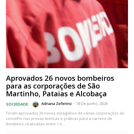
Aprovados 26 novos bombeiros
para as corporações de São
Martinho, Pataias e Alcobaça
Adriana Zeferino
-
18 De Junho, 2026
SOCIEDADE
Foram aprovados 26 novos estagiários de várias corporações do
concelho nas provas teóricas e práticas para a carreira de
Bombeiro, realizadas entre 1 e...