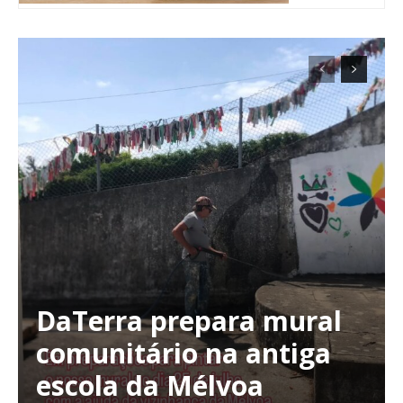
DaTerra prepara mural
Planos de Assinatura
comunitário na antiga
escola da Mélvoa
Faça-se assinante do Região de Cister e ajude-nos a manter este serviço
público!