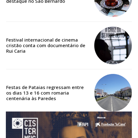
destaque no São Bernardo
Acesso aos conteúdos Exclusivos para
assinantes
Ofertas para assinatura anual
Escolha o plano
Festival internacional de cinema
cristão conta com documentário de
Rui Caria
ASSINATURA
DIGITAL ANUAL
16
€
Festas de Pataias regressam entre
os dias 13 e 16 com romaria
centenária às Paredes
12 meses
Acesso ao conteúdo online