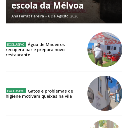
Faça-se assinante do Região de Cister e ajude-nos a manter este serviço
escola da Mélvoa
público!
Ana Ferraz Pereira
-
6 De Agosto, 2026
Sendo assinante terá acesso a todos os conteúdos exclusivos e versões
digitais.
Escolha o plano de assinatura desejado:
Água de Madeiros
recupera bar e prepara novo
restaurante
ASSINATURA
IMPRESSA
32
€
Gatos e problemas de
12 meses
higiene motivam queixas na vila
Edição em papel entregue à Quinta-feira em sua
casa