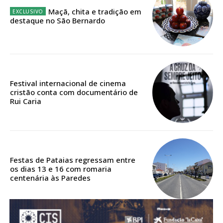
Acesso ao conteúdo online
Maçã, chita e tradição em
Acesso aos conteúdos Exclusivos para
destaque no São Bernardo
assinantes
Ofertas para assinatura anual
Escolha o plano
Festival internacional de cinema
cristão conta com documentário de
Rui Caria
ASSINATURA
DIGITAL ANUAL
16
€
Festas de Pataias regressam entre
os dias 13 e 16 com romaria
centenária às Paredes
12 meses