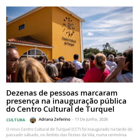
Dezenas de pessoas marcaram
presença na inauguração pública
do Centro Cultural de Turquel
Adriana Zeferino
-
11 De Junho, 2026
CULTURA
O novo Centro Cultural de Turquel (CCT) foi inaugurado na tarde do
passado sábado, no âmbito das Festas da Vila, numa cerimónia