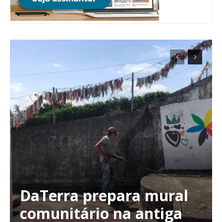
Planos de Assinatura
DaTerra prepara mural
comunitário na antiga