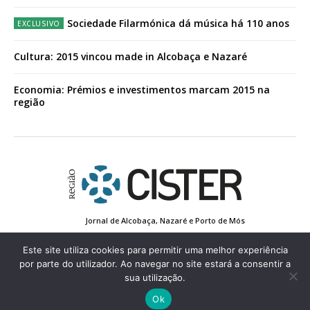
Sociedade Filarmónica dá música há 110 anos
Cultura: 2015 vincou made in Alcobaça e Nazaré
Economia: Prémios e investimentos marcam 2015 na
região
Jornal de Alcobaça, Nazaré e Porto de Mós
Estatuto Editorial
Contactos
Política de Privacidade
Conta de Registo
Edição Impressa
Este site utiliza cookies para permitir uma melhor experiência
por parte do utilizador. Ao navegar no site estará a consentir a
sua utilização.
© 2022 Região de Cister - Todos os direitos reservados.
Ok