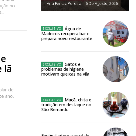
Ana Ferraz Pereira
-
6 De Agosto, 2026
ação no
NATURA
...
L ANUAL
6
€
Água de
Madeiros recupera bar e
prepara novo restaurante
meses
de
o online
Gatos e
 lã
problemas de higiene
os Exclusivos para
motivam queixas na vila
atura anual
olar de
te ano,
Maçã, chita e
tradição em destaque no
 o plano
São Bernardo
Festival internacional de