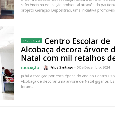
referência na educação ambiental através da particip
ATURA
ASSI
projeto Geração Depositrão, uma iniciativa promovida
ESSA
DIGITA
2
€
1
Centro Escolar de
eses
12 
Alcobaça decora árvore 
regue à Quinta-feira
Acesso ao conteúd
Natal com mil retalhos de
Acesso aos conteúd
 online
assinantes
Filipe Santiago
-
5 De Dezembro, 2024
EDUCAÇÃO
os Exclusivos para
Ofertas para assin
Já há a tradição por esta época do ano no Centro Esc
Alcobaça de decorar uma árvore de Natal gigante. Es
tura anual
foram...
Escolha
 o plano