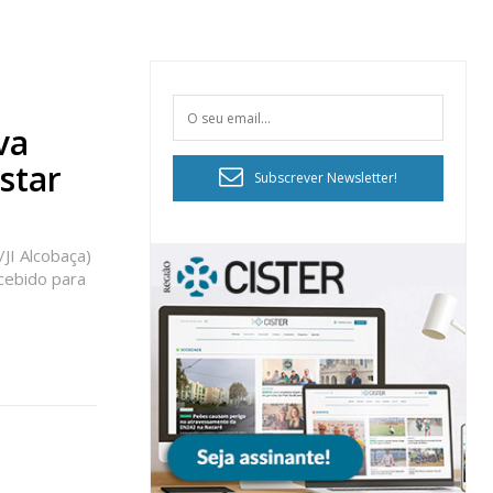
va
star
Subscrever Newsletter!
/JI Alcobaça)
cebido para