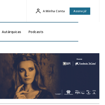
A Minha Conta
Assine já!
Autárquicas
Podcasts