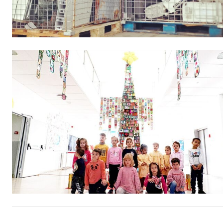
ASSIN
IMPR
3
12 m
Edição em papel ent
em sua casa
Acesso ao conteúdo
Acesso aos conteúd
assinantes
Ofertas para assina
Escolha