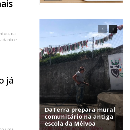
ais
ntou, na
dadania e
ra
o já
público!
DaTerra prepara mural
comunitário na antiga
escola da Mélvoa
omo uma