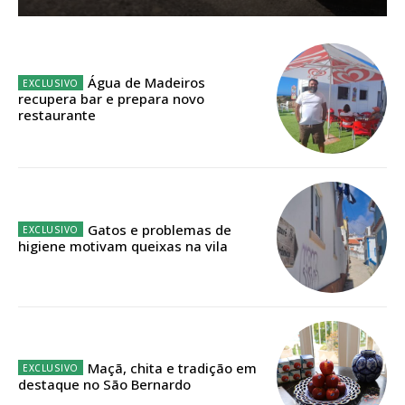
Sendo assinante terá acesso a todos os conteúdos exclusivos e versões
digitais.
Escolha o plano de assinatura desejado:
Água de Madeiros
recupera bar e prepara novo
restaurante
ASSINATURA
IMPRESSA
32
€
Gatos e problemas de
higiene motivam queixas na vila
12 meses
Edição em papel entregue à Quinta-feira em sua
casa
Maçã, chita e tradição em
destaque no São Bernardo
Acesso ao conteúdo online