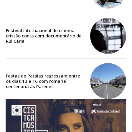
Acesso aos conteúdos Exclusivos para
assinantes
Ofertas para assinatura anual
Festival internacional de cinema
Escolha o plano
cristão conta com documentário de
Rui Caria
ASSINATURA
DIGITAL ANUAL
Festas de Pataias regressam entre
16
€
os dias 13 e 16 com romaria
centenária às Paredes
12 meses
Acesso ao conteúdo online
Acesso aos conteúdos Exclusivos para