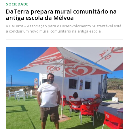
SOCIEDADE
DaTerra prepara mural comunitário na
antiga escola da Mélvoa
A DaTerra – Associação para o Desenvolvimento Sustentável está
a concluir um novo mural comunitário na antiga escola...