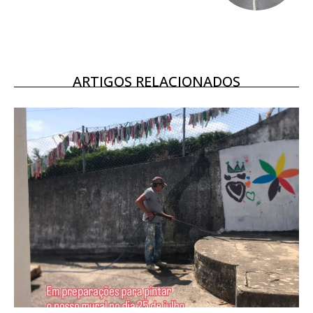
16
€
12 meses
ARTIGOS RELACIONADOS
Acesso ao conteúdo online
Acesso aos conteúdos Exclusivos para
assinantes
Ofertas para assinatura anual
Escolha o plano