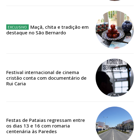
12 meses
Maçã, chita e tradição em
Edição em papel entregue à Quinta-feira em sua
destaque no São Bernardo
casa
Acesso ao conteúdo online
Acesso aos conteúdos Exclusivos para
assinantes
Ofertas para assinatura anual
Festival internacional de cinema
cristão conta com documentário de
Rui Caria
Escolha o plano
Festas de Pataias regressam entre
ASSINATURA
os dias 13 e 16 com romaria
DIGITAL ANUAL
centenária às Paredes