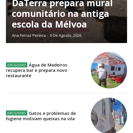
DaTerra prepara mural
comunitário na antiga
escola da Mélvoa
Planos de Assinatura
Ana Ferraz Pereira
-
6 De Agosto, 2026
Faça-se assinante do Região de Cister e ajude-nos a manter este serviço
público!
Sendo assinante terá acesso a todos os conteúdos exclusivos e versões
digitais.
Água de Madeiros
Escolha o plano de assinatura desejado:
recupera bar e prepara novo
restaurante
ASSINATURA
IMPRESSA
Gatos e problemas de
32
€
higiene motivam queixas na vila