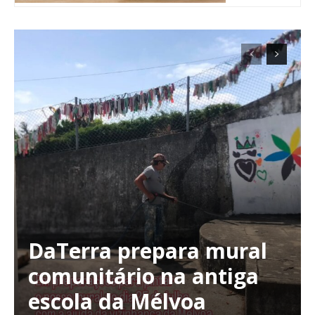
DaTerra prepara mural
Planos de Assinatura
comunitário na antiga
escola da Mélvoa
Faça-se assinante do Região de Cister e ajude-nos a manter este serviço
público!