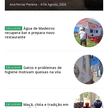
Ana Ferraz Pereira
-
6 De Agosto, 2026
Sendo assinante terá acesso a todos os conteúdos exclusivos e versões
digitais.
Escolha o plano de assinatura desejado:
Água de Madeiros
recupera bar e prepara novo
restaurante
ASSINATURA
IMPRESSA
32
€
Gatos e problemas de
higiene motivam queixas na vila
12 meses
Edição em papel entregue à Quinta-feira em sua
casa
Maçã, chita e tradição em
Acesso ao conteúdo online