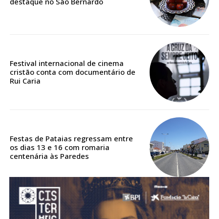
destaque no São Bernardo
Acesso aos conteúdos Exclusivos para
assinantes
Ofertas para assinatura anual
Escolha o plano
Festival internacional de cinema
cristão conta com documentário de
Rui Caria
ASSINATURA
DIGITAL ANUAL
16
€
Festas de Pataias regressam entre
os dias 13 e 16 com romaria
centenária às Paredes
12 meses
Acesso ao conteúdo online