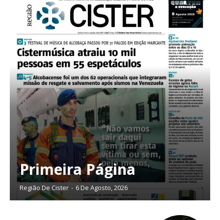
16
€
12 meses
Acesso ao conteúdo online
Acesso aos conteúdos Exclusivos para
assinantes
Ofertas para assinatura anual
Escolha o plano
Primeira Página
Região De Cister
-
6 De Agosto, 2026