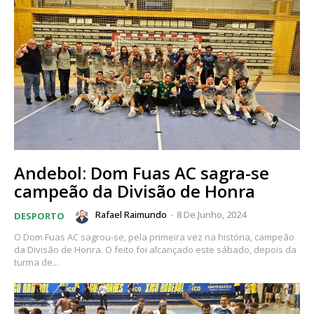
Andebol: Dom Fuas AC sagra-se
campeão da Divisão de Honra
Rafael Raimundo
-
8 De Junho, 2024
DESPORTO
O Dom Fuas AC sagrou-se, pela primeira vez na história, campeão
da Divisão de Honra. O feito foi alcançado este sábado, depois da
turma de...