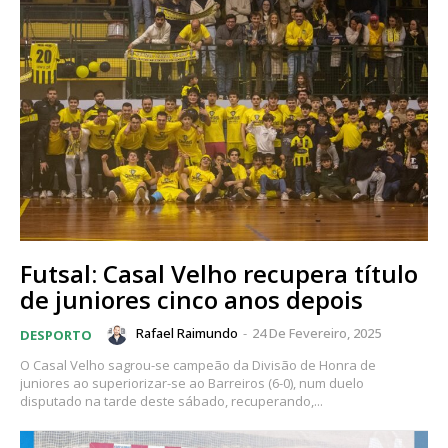
Futsal: Casal Velho recupera título
de juniores cinco anos depois
Rafael Raimundo
-
24 De Fevereiro, 2025
DESPORTO
O Casal Velho sagrou-se campeão da Divisão de Honra de
juniores ao superiorizar-se ao Barreiros (6-0), num duelo
disputado na tarde deste sábado, recuperando,...