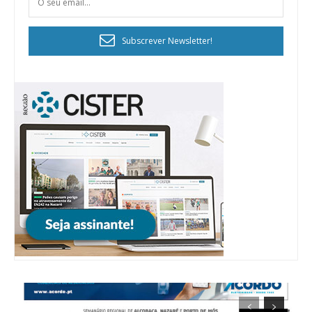
12 meses
Subscrever Newsletter!
Edição em papel entregue à Quinta-feira em sua
casa
Acesso ao conteúdo online
Acesso aos conteúdos Exclusivos para
assinantes
Ofertas para assinatura anual
Escolha o plano
ASSINATURA
DIGITAL ANUAL