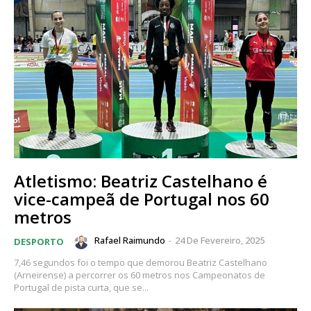
Atletismo: Beatriz Castelhano é
vice-campeã de Portugal nos 60
metros
Rafael Raimundo
-
24 De Fevereiro, 2025
DESPORTO
7,46 segundos foi o tempo que demorou Beatriz Castelhano
(Arneirense) a percorrer os 60 metros nos Campeonatos de
Portugal de pista curta, que se...