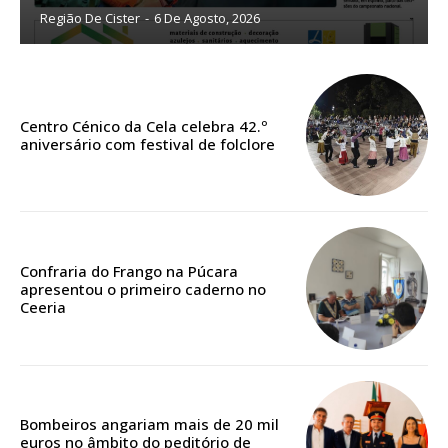
Região De Cister
-
6 De Agosto, 2026
Sendo assinante terá acesso a todos os conteúdos exclusivos e versões
digitais.
Escolha o plano de assinatura desejado:
Centro Cénico da Cela celebra 42.º
aniversário com festival de folclore
ASSINATURA
IMPRESSA
32
€
Confraria do Frango na Púcara
apresentou o primeiro caderno no
12 meses
Ceeria
Edição em papel entregue à Quinta-feira em sua
casa
Bombeiros angariam mais de 20 mil
Acesso ao conteúdo online
euros no âmbito do peditório de