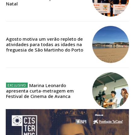
Natal
Acesso aos conteúdos Exclusivos para
assinantes
Ofertas para assinatura anual
Escolha o plano
Agosto motiva um verão repleto de
atividades para todas as idades na
freguesia de São Martinho do Porto
ASSINATURA
DIGITAL ANUAL
16
€
Marina Leonardo
apresenta curta-metragem em
Festival de Cinema de Avanca
12 meses
Acesso ao conteúdo online