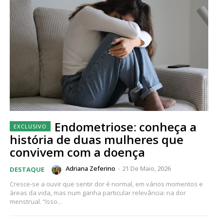
Endometriose: conheça a
história de duas mulheres que
convivem com a doença
Adriana Zeferino
-
21 De Maio, 2026
DESTAQUE
Cresce-se a ouvir que sentir dor é normal, em vários momentos e
áreas da vida, mas num ganha particular relevância: na dor
menstrual. “Isso...