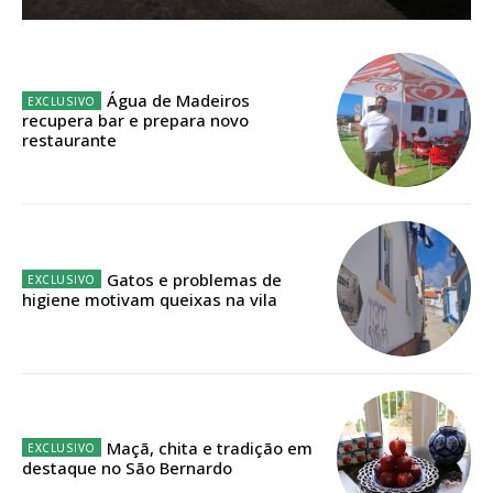
Sendo assinante terá acesso a todos os conteúdos exclusivos e versões
digitais.
Escolha o plano de assinatura desejado:
Água de Madeiros
recupera bar e prepara novo
restaurante
ASSINATURA
IMPRESSA
32
€
Gatos e problemas de
higiene motivam queixas na vila
12 meses
Edição em papel entregue à Quinta-feira em sua
casa
Maçã, chita e tradição em
destaque no São Bernardo
Acesso ao conteúdo online