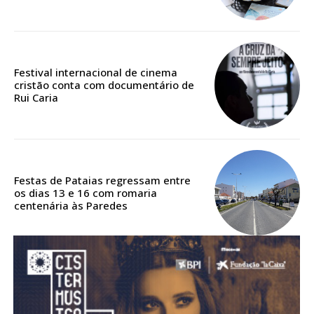
Acesso aos conteúdos Exclusivos para
assinantes
Ofertas para assinatura anual
Festival internacional de cinema
Escolha o plano
cristão conta com documentário de
Rui Caria
ASSINATURA
DIGITAL ANUAL
Festas de Pataias regressam entre
16
€
os dias 13 e 16 com romaria
centenária às Paredes
12 meses
Acesso ao conteúdo online
Acesso aos conteúdos Exclusivos para