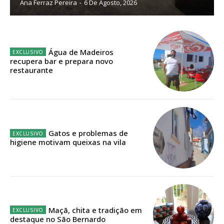
Ana Ferraz Pereira
-
6 De Agosto, 2026
32
€
12 meses
Água de Madeiros
recupera bar e prepara novo
restaurante
Edição em papel entregue à Quinta-feira em sua
casa
Acesso ao conteúdo online
Acesso aos conteúdos Exclusivos para
assinantes
Gatos e problemas de
higiene motivam queixas na vila
Ofertas para assinatura anual
Escolha o plano
Maçã, chita e tradição em
destaque no São Bernardo