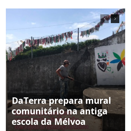
Planos de Assinatura
Faça-se assinante do Região de Cister e ajude-nos a manter este serviço
público!
Sendo assinante terá acesso a todos os conteúdos exclusivos e versões
digitais.
Escolha o plano de assinatura desejado:
DaTerra prepara mural
comunitário na antiga
escola da Mélvoa
ASSINATURA
IMPRESSA