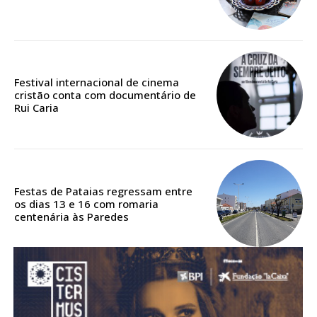
ASSINATURA
DIGITAL ANUAL
16
€
Festival internacional de cinema
12 meses
cristão conta com documentário de
Rui Caria
Acesso ao conteúdo online
Acesso aos conteúdos Exclusivos para
assinantes
Festas de Pataias regressam entre
Ofertas para assinatura anual
os dias 13 e 16 com romaria
centenária às Paredes
Escolha o plano