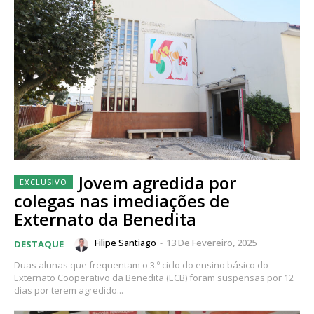
Jovem agredida por
colegas nas imediações de
Externato da Benedita
Filipe Santiago
-
13 De Fevereiro, 2025
DESTAQUE
Duas alunas que frequentam o 3.º ciclo do ensino básico do
Externato Cooperativo da Benedita (ECB) foram suspensas por 12
dias por terem agredido...