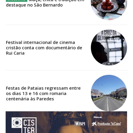
ASSINATURA
destaque no São Bernardo
DIGITAL ANUAL
16
€
12 meses
Festival internacional de cinema
cristão conta com documentário de
Rui Caria
Acesso ao conteúdo online
Acesso aos conteúdos Exclusivos para
assinantes
Ofertas para assinatura anual
Festas de Pataias regressam entre
os dias 13 e 16 com romaria
centenária às Paredes
Escolha o plano