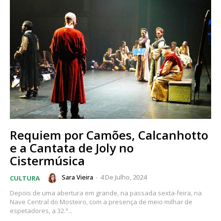
Requiem por Camões, Calcanhotto
e a Cantata de Joly no
Cistermúsica
Sara Vieira
-
4 De Julho, 2024
CULTURA
Depois de uma abertura em grande, na passada sexta-feira, na
Nave Central do Mosteiro, com a presença de meio milhar de
espetadores, a 32.ª...