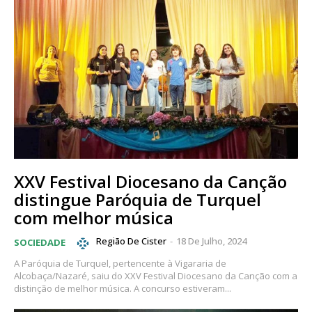
XXV Festival Diocesano da Canção
distingue Paróquia de Turquel
com melhor música
Região De Cister
-
18 De Julho, 2024
SOCIEDADE
A Paróquia de Turquel, pertencente à Vigararia de
Alcobaça/Nazaré, saiu do XXV Festival Diocesano da Canção com a
distinção de melhor música. A concurso estiveram...