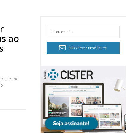
r
as ao
s
Subscrever Newsletter!
 palco, no
do