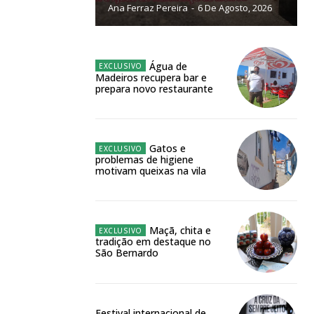
Ana Ferraz Pereira
-
6 De Agosto, 2026
NATURA
L ANUAL
6
€
Água de
Madeiros recupera bar e
prepara novo restaurante
meses
o online
Gatos e
problemas de higiene
os Exclusivos para
motivam queixas na vila
atura anual
Maçã, chita e
tradição em destaque no
 o plano
São Bernardo
Festival internacional de