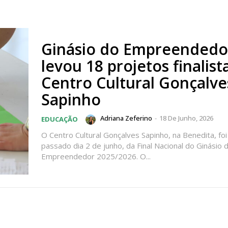
Ginásio do Empreendedo
levou 18 projetos finalist
Centro Cultural Gonçalve
Sapinho
Adriana Zeferino
-
18 De Junho, 2026
EDUCAÇÃO
O Centro Cultural Gonçalves Sapinho, na Benedita, foi
passado dia 2 de junho, da Final Nacional do Ginásio 
Empreendedor 2025/2026. O...