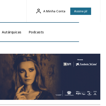
A Minha Conta
Assine já!
Autárquicas
Podcasts