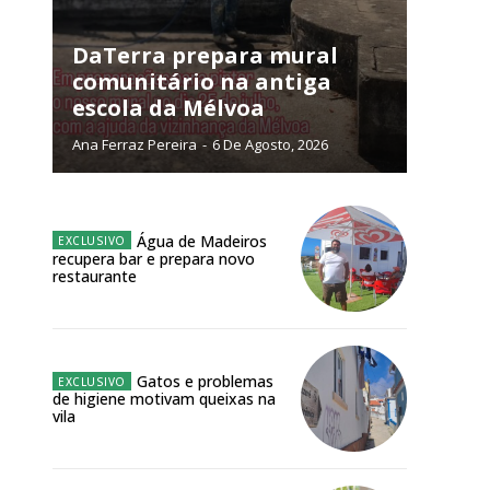
público!
DaTerra prepara mural
comunitário na antiga
escola da Mélvoa
Ana Ferraz Pereira
-
6 De Agosto, 2026
NATURA
L ANUAL
6
€
Água de Madeiros
recupera bar e prepara novo
restaurante
meses
o online
Gatos e problemas
os Exclusivos para
de higiene motivam queixas na
vila
atura anual