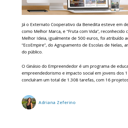
Faça-se
Já o Externato Cooperativo da Benedita esteve em de
como Melhor Marca, e “Fruta com Vida”, reconhecido
Melhor Ideia, igualmente de 500 euros, foi atribuído
ASSIN
“EcoEmpire”, do Agrupamento de Escolas de Nelas, a
IMPR
do público.
3
O Ginásio do Empreendedor é um programa de educaç
empreendedorismo e impacto social em jovens dos 12
12 m
concluíram um total de 1.308 tarefas, com 16 projetos
Edição em papel ent
em sua casa
Adriana Zeferino
Acesso ao conteúdo
Acesso aos conteúd
assinantes