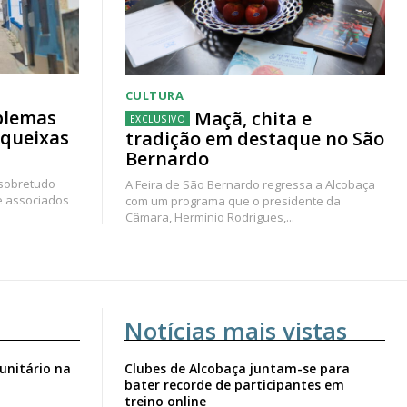
CULTURA
blemas
Maçã, chita e
 queixas
tradição em destaque no São
Bernardo
 sobretudo
A Feira de São Bernardo regressa a Alcobaça
e associados
com um programa que o presidente da
Câmara, Hermínio Rodrigues,...
Notícias mais vistas
unitário na
Clubes de Alcobaça juntam-se para
bater recorde de participantes em
treino online