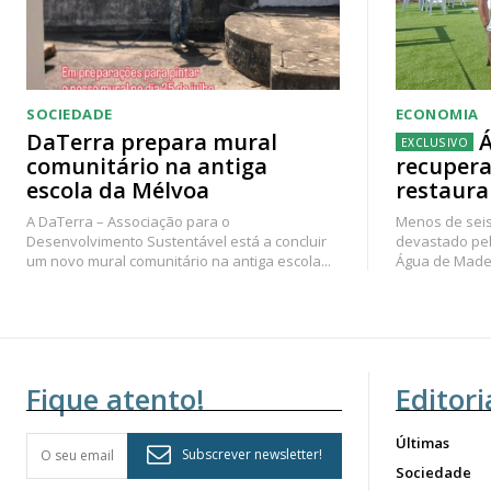
SOCIEDADE
ECONOMIA
DaTerra prepara mural
Á
comunitário na antiga
recupera
escola da Mélvoa
restaura
A DaTerra – Associação para o
Menos de seis
Desenvolvimento Sustentável está a concluir
devastado pel
um novo mural comunitário na antiga escola...
Água de Madei
Fique atento!
Editori
Últimas
Subscrever newsletter!
Sociedade