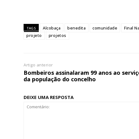
Ofertas para assina
Escolha
Alcobaça
benedita
comunidade
Final N
TAGS
projeto
projetos
Artigo anterior
Bombeiros assinalaram 99 anos ao serviç
da população do concelho
DEIXE UMA RESPOSTA