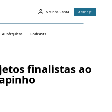
A Minha Conta
Assine já!
Autárquicas
Podcasts
etos finalistas ao
Sapinho