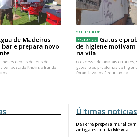
SOCIEDADE
gua de Madeiros
Gatos e pro
 bar e prepara novo
de higiene motivam
nte
na vila
 meses depois de ter sido
O excesso de animais errantes,
a tempestade Kristin, o Bar de
gatos, e os problemas de higien
ros...
foram levados à reunião da...
as
Últimas notícias
DaTerra prepara mural com
antiga escola da Mélvoa