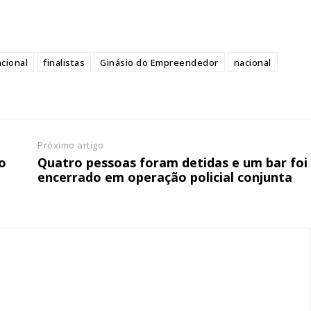
tura anual
Escolha
 o plano
acional
finalistas
Ginásio do Empreendedor
nacional
Próximo artigo
o
Quatro pessoas foram detidas e um bar foi
encerrado em operação policial conjunta