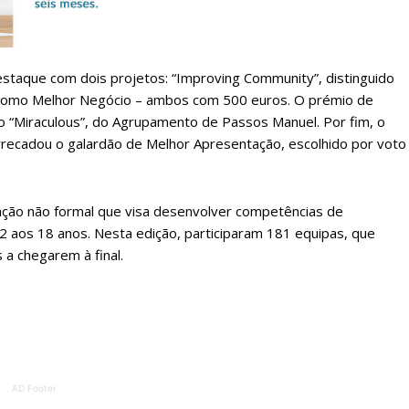
 assinante do Região de Cister e ajude-nos a manter este serviço 
Sendo assinante terá acesso a todos os conteúdos exclusivos e versões digitais.
Escolha o plano de assinatura desejado:
staque com dois projetos: “Improving Community”, distinguido
 como Melhor Negócio – ambos com 500 euros. O prémio de
 ao “Miraculous”, do Agrupamento de Passos Manuel. Por fim, o
ATURA
ASSI
rrecadou o galardão de Melhor Apresentação, escolhido por voto
ESSA
DIGITA
2
€
1
ão não formal que visa desenvolver competências de
 aos 18 anos. Nesta edição, participaram 181 equipas, que
eses
12 
 a chegarem à final.
regue à Quinta-feira
Acesso ao conteúd
Acesso aos conteúd
 online
assinantes
os Exclusivos para
Ofertas para assin
AD Footer