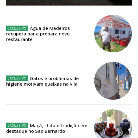
Sendo assinante terá acesso a todos os conteúdos exclusivos e versões
digitais.
Escolha o plano de assinatura desejado:
Água de Madeiros
recupera bar e prepara novo
restaurante
ASSINATURA
IMPRESSA
32
€
Gatos e problemas de
higiene motivam queixas na vila
12 meses
Edição em papel entregue à Quinta-feira em sua
casa
Maçã, chita e tradição em
destaque no São Bernardo
Acesso ao conteúdo online