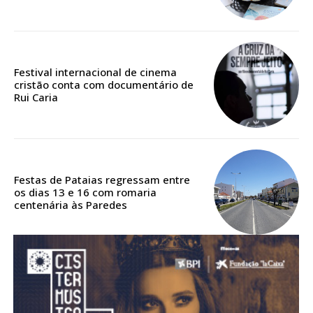
Acesso aos conteúdos Exclusivos para
assinantes
Ofertas para assinatura anual
Festival internacional de cinema
Escolha o plano
cristão conta com documentário de
Rui Caria
ASSINATURA
DIGITAL ANUAL
Festas de Pataias regressam entre
16
€
os dias 13 e 16 com romaria
centenária às Paredes
12 meses
Acesso ao conteúdo online
Acesso aos conteúdos Exclusivos para