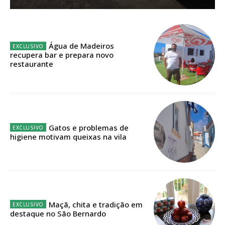
Sendo assinante terá acesso a todos os conteúdos exclusivos e versões
digitais.
Escolha o plano de assinatura desejado:
Água de Madeiros
recupera bar e prepara novo
restaurante
ASSINATURA
IMPRESSA
32
€
Gatos e problemas de
higiene motivam queixas na vila
12 meses
Edição em papel entregue à Quinta-feira em sua
casa
Maçã, chita e tradição em
destaque no São Bernardo
Acesso ao conteúdo online