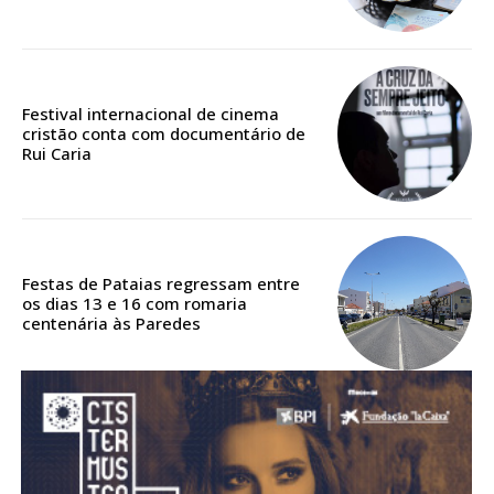
Acesso aos conteúdos Exclusivos para
assinantes
Ofertas para assinatura anual
Festival internacional de cinema
Escolha o plano
cristão conta com documentário de
Rui Caria
ASSINATURA
DIGITAL ANUAL
Festas de Pataias regressam entre
16
€
os dias 13 e 16 com romaria
centenária às Paredes
12 meses
Acesso ao conteúdo online
Acesso aos conteúdos Exclusivos para