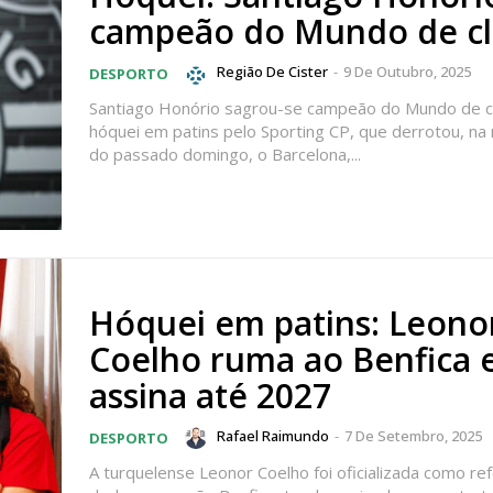
campeão do Mundo de c
Região De Cister
-
9 De Outubro, 2025
DESPORTO
Santiago Honório sagrou-se campeão do Mundo de c
hóquei em patins pelo Sporting CP, que derrotou, n
do passado domingo, o Barcelona,...
Hóquei em patins: Leono
Coelho ruma ao Benfica 
assina até 2027
lanos de Assinatu
Rafael Raimundo
-
7 De Setembro, 2025
DESPORTO
A turquelense Leonor Coelho foi oficializada como re