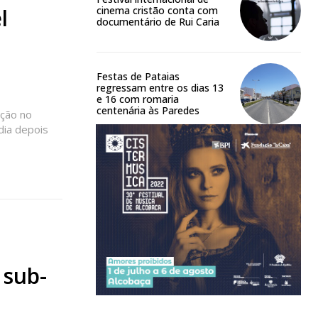
 o plano
l
cinema cristão conta com
documentário de Rui Caria
Festas de Pataias
regressam entre os dias 13
e 16 com romaria
centenária às Paredes
pção no
dia depois
 sub-