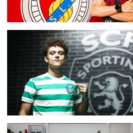
Faça-se
ASSIN
IMPR
3
12 m
Edição em papel ent
em sua casa
Acesso ao conteúdo
Acesso aos conteúd
assinantes
Ofertas para assina