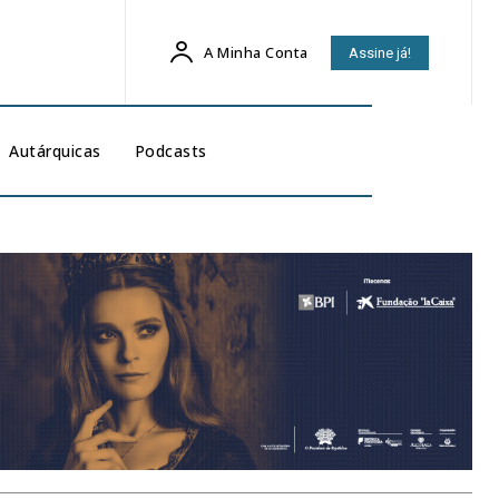
A Minha Conta
Assine já!
Autárquicas
Podcasts