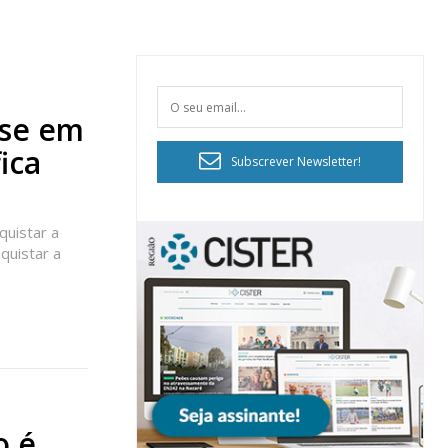
nse em
ica
Subscrever Newsletter!
quistar a
quistar a
o é