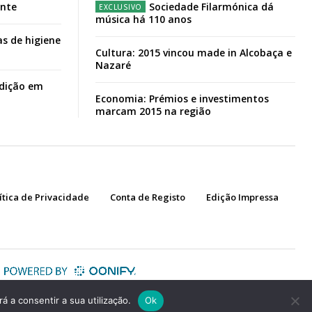
ante
Sociedade Filarmónica dá
música há 110 anos
s de higiene
Cultura: 2015 vincou made in Alcobaça e
Nazaré
adição em
Economia: Prémios e investimentos
marcam 2015 na região
ítica de Privacidade
Conta de Registo
Edição Impressa
á a consentir a sua utilização.
Ok