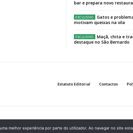
bar e prepara novo restaur
Gatos e problema
motivam queixas na vila
Maçã, chita e tr
destaque no São Bernardo
Estatuto Editorial
Contactos
Pol
r uma melhor experiência por parte do utilizador. Ao navegar no site estar
Assine já!
Aceda ao conteúdo premium do Região de Cister!