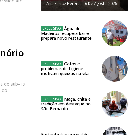
 válido até
público!
Ana Ferraz Pereira
-
6 De Agosto, 2026
Água de
Madeiros recupera bar e
prepara novo restaurante
NATURA
L ANUAL
nório
6
€
Gatos e
problemas de higiene
motivam queixas na vila
meses
pa de sub-19
o do
o online
Maçã, chita e
os Exclusivos para
tradição em destaque no
São Bernardo
atura anual
Festival internacional de