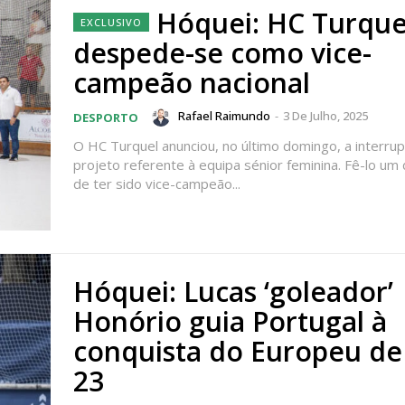
Escolha
Hóquei: HC Turque
despede-se como vice-
 o plano
campeão nacional
Rafael Raimundo
-
3 De Julho, 2025
DESPORTO
O HC Turquel anunciou, no último domingo, a interru
projeto referente à equipa sénior feminina. Fê-lo um 
de ter sido vice-campeão...
Hóquei: Lucas ‘goleador’
Honório guia Portugal à
conquista do Europeu de
23