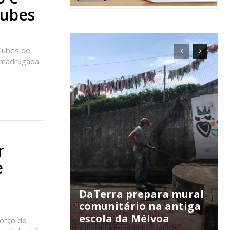
lubes
lubes de
a madrugada
r
e
ra
DaTerra prepara mural
comunitário na antiga
escola da Mélvoa
forço do