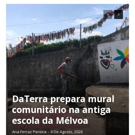
ASSINATURA
IMPRESSA
32
€
12 meses
Edição em papel entregue à Quinta-feira em sua
casa
Acesso ao conteúdo online
DaTerra prepara mural
Acesso aos conteúdos Exclusivos para
comunitário na antiga
assinantes
Ofertas para assinatura anual
escola da Mélvoa
Ana Ferraz Pereira
-
6 De Agosto, 2026
Escolha o plano