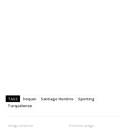
hoquei
Santiago Honório
Sporting
TAGS
Turquelense
Artigo anterior
Próximo artigo