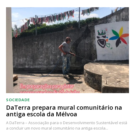
SOCIEDADE
DaTerra prepara mural comunitário na
antiga escola da Mélvoa
A DaTerra – Associação para o Desenvolvimento Sustentável está
a concluir um novo mural comunitário na antiga escola...