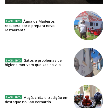
Água de Madeiros
ASSINATURA
recupera bar e prepara novo
DIGITAL ANUAL
restaurante
16
€
12 meses
Gatos e problemas de
higiene motivam queixas na vila
Acesso ao conteúdo online
Acesso aos conteúdos Exclusivos para
assinantes
Ofertas para assinatura anual
Maçã, chita e tradição em
destaque no São Bernardo
Escolha o plano