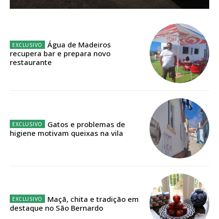
Sendo assinante terá acesso a todos os conteúdos exclusivos e versões
digitais.
Escolha o plano de assinatura desejado:
Água de Madeiros
recupera bar e prepara novo
restaurante
ASSINATURA
IMPRESSA
32
€
Gatos e problemas de
higiene motivam queixas na vila
12 meses
Edição em papel entregue à Quinta-feira em sua
casa
Maçã, chita e tradição em
destaque no São Bernardo
Acesso ao conteúdo online