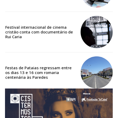
Acesso aos conteúdos Exclusivos para
assinantes
Ofertas para assinatura anual
Festival internacional de cinema
Escolha o plano
cristão conta com documentário de
Rui Caria
ASSINATURA
DIGITAL ANUAL
Festas de Pataias regressam entre
16
€
os dias 13 e 16 com romaria
centenária às Paredes
12 meses
Acesso ao conteúdo online
Acesso aos conteúdos Exclusivos para