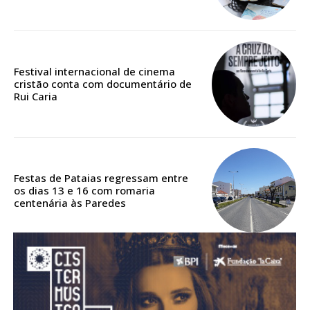
Acesso aos conteúdos Exclusivos para
assinantes
Ofertas para assinatura anual
Festival internacional de cinema
Escolha o plano
cristão conta com documentário de
Rui Caria
ASSINATURA
DIGITAL ANUAL
Festas de Pataias regressam entre
16
€
os dias 13 e 16 com romaria
centenária às Paredes
12 meses
Acesso ao conteúdo online
Acesso aos conteúdos Exclusivos para