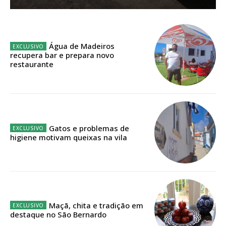
Sendo assinante terá acesso a todos os conteúdos exclusivos e versões
digitais.
Escolha o plano de assinatura desejado:
Água de Madeiros
recupera bar e prepara novo
restaurante
ASSINATURA
IMPRESSA
32
€
Gatos e problemas de
higiene motivam queixas na vila
12 meses
Edição em papel entregue à Quinta-feira em sua
casa
Maçã, chita e tradição em
destaque no São Bernardo
Acesso ao conteúdo online