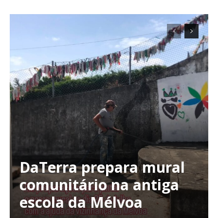
Planos de Assinatura
Faça-se assinante do Região de Cister e ajude-nos a manter este serviço
público!
Sendo assinante terá acesso a todos os conteúdos exclusivos e versões
digitais.
Escolha o plano de assinatura desejado:
DaTerra prepara mural
comunitário na antiga
escola da Mélvoa
ASSINATURA
IMPRESSA