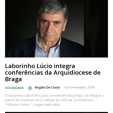
Laborinho Lúcio integra
conferências da Arquidiocese de
Braga
Região De Cister
-
1 De Fevereiro, 2016
SOCIEDADE
O nazareno Laborinho Lúcio, ex-ministro da Justiça, vai integrar o
painel de oradores da 2.ª edição do Ciclo de Conferências
"Olhares sobre...", organizado pela...