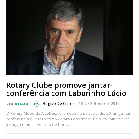
Rotary Clube promove jantar-
conferência com Laborinho Lúcio
Região De Cister
-
18 De Setembro, 2014
SOCIEDADE
O Rotary Clube de Alcobaça promove no sábado, dia 20, um jantar-
conferência que terá como Álvaro Laborinho Lúcio, ex-ministro da
Justiça, como convidado de honra....