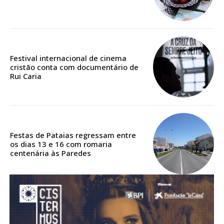
ASSINATURA
DIGITAL ANUAL
16
€
Festival internacional de cinema
12 meses
cristão conta com documentário de
Rui Caria
Acesso ao conteúdo online
Acesso aos conteúdos Exclusivos para
assinantes
Festas de Pataias regressam entre
Ofertas para assinatura anual
os dias 13 e 16 com romaria
centenária às Paredes
Escolha o plano