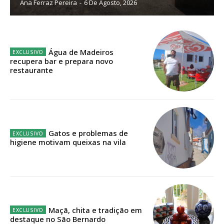
Ana Ferraz Pereira
-
6 De Agosto, 2026
32
€
12 meses
Água de Madeiros
recupera bar e prepara novo
restaurante
Edição em papel entregue à Quinta-feira em sua
casa
Acesso ao conteúdo online
Acesso aos conteúdos Exclusivos para
assinantes
Gatos e problemas de
higiene motivam queixas na vila
Ofertas para assinatura anual
Escolha o plano
Maçã, chita e tradição em
destaque no São Bernardo