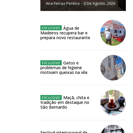
Ana Ferraz Pereira
-
6 De Agosto, 2026
NATURA
L ANUAL
6
€
Água de
Madeiros recupera bar e
prepara novo restaurante
meses
o online
Gatos e
problemas de higiene
os Exclusivos para
motivam queixas na vila
atura anual
Maçã, chita e
tradição em destaque no
 o plano
São Bernardo
Festival internacional de