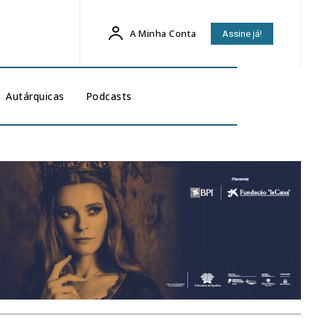
A Minha Conta
Assine já!
Autárquicas
Podcasts