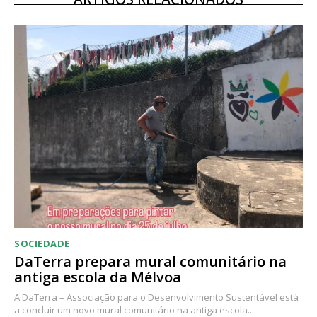
12 meses
Acesso ao conteúdo online
Acesso aos conteúdos Exclusivos para
assinantes
Ofertas para assinatura anual
Escolha o plano
SOCIEDADE
DaTerra prepara mural comunitário na
antiga escola da Mélvoa
A DaTerra – Associação para o Desenvolvimento Sustentável está
a concluir um novo mural comunitário na antiga escola...