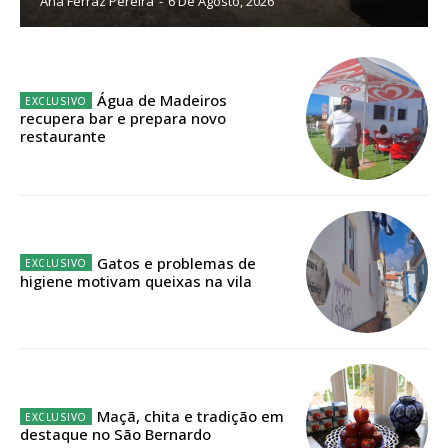
Ana Ferraz Pereira
-
6 De Agosto, 2026
Planos de Assinatura
Faça-se assinante do Região de Cister e ajude-nos a manter este serviço
Água de Madeiros
público!
recupera bar e prepara novo
restaurante
Sendo assinante terá acesso a todos os conteúdos exclusivos e versões
digitais.
Escolha o plano de assinatura desejado:
Gatos e problemas de
higiene motivam queixas na vila
ASSINATURA
IMPRESSA
32
€
12 meses
Maçã, chita e tradição em
destaque no São Bernardo