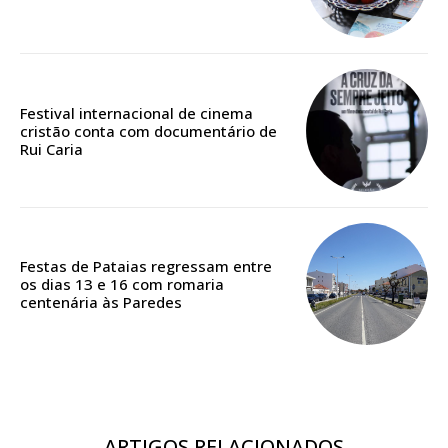
Edição em papel entregue à Quinta-feira em sua
casa
Acesso ao conteúdo online
Festival internacional de cinema
Acesso aos conteúdos Exclusivos para
cristão conta com documentário de
assinantes
Rui Caria
Ofertas para assinatura anual
Escolha o plano
Festas de Pataias regressam entre
os dias 13 e 16 com romaria
centenária às Paredes
ASSINATURA
DIGITAL ANUAL
16
€
ARTIGOS RELACIONADOS