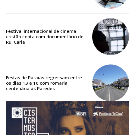
Acesso aos conteúdos Exclusivos para
assinantes
Ofertas para assinatura anual
Festival internacional de cinema
Escolha o plano
cristão conta com documentário de
Rui Caria
ASSINATURA
DIGITAL ANUAL
Festas de Pataias regressam entre
16
€
os dias 13 e 16 com romaria
centenária às Paredes
12 meses
Acesso ao conteúdo online
Acesso aos conteúdos Exclusivos para