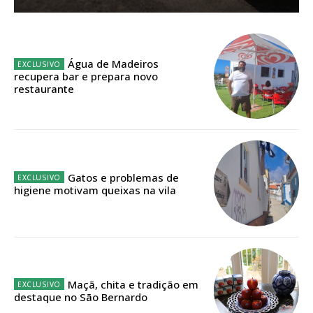
Sendo assinante terá acesso a todos os conteúdos exclusivos e versões
digitais.
Escolha o plano de assinatura desejado:
Água de Madeiros
recupera bar e prepara novo
restaurante
ASSINATURA
IMPRESSA
32
€
Gatos e problemas de
higiene motivam queixas na vila
12 meses
Edição em papel entregue à Quinta-feira em sua
casa
Maçã, chita e tradição em
destaque no São Bernardo
Acesso ao conteúdo online