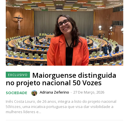
Maiorguense distinguida
no projeto nacional 50 Vozes
Adriana Zeferino
-
27 De Março, 2026
SOCIEDADE
Inês Costa Louro, de 26 anos, integra a listo do projeto nacional
50Vozes, uma inicativa portuguesa que visa dar visibilidade a
mulheres líderes e...