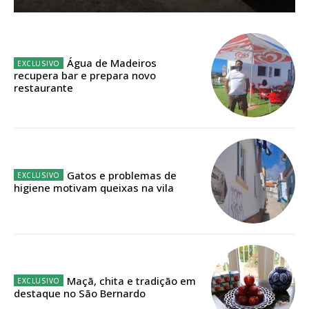
Sendo assinante terá acesso a todos os conteúdos exclusivos e versões
digitais.
Escolha o plano de assinatura desejado:
Água de Madeiros
recupera bar e prepara novo
restaurante
ASSINATURA
IMPRESSA
32
€
Gatos e problemas de
higiene motivam queixas na vila
12 meses
Edição em papel entregue à Quinta-feira em sua
casa
Maçã, chita e tradição em
destaque no São Bernardo
Acesso ao conteúdo online