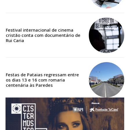
Acesso aos conteúdos Exclusivos para
assinantes
Ofertas para assinatura anual
Festival internacional de cinema
Escolha o plano
cristão conta com documentário de
Rui Caria
ASSINATURA
DIGITAL ANUAL
Festas de Pataias regressam entre
16
€
os dias 13 e 16 com romaria
centenária às Paredes
12 meses
Acesso ao conteúdo online
Acesso aos conteúdos Exclusivos para