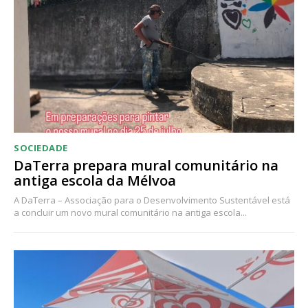
Acesso ao conteúdo online
Acesso aos conteúdos Exclusivos para
assinantes
Ofertas para assinatura anual
Escolha o plano
SOCIEDADE
DaTerra prepara mural comunitário na
antiga escola da Mélvoa
A DaTerra – Associação para o Desenvolvimento Sustentável está
a concluir um novo mural comunitário na antiga escola...