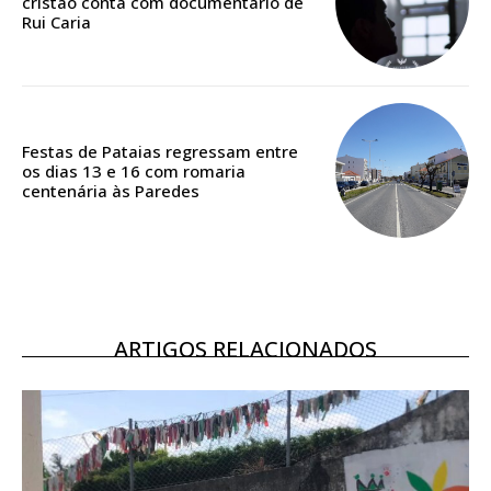
cristão conta com documentário de
Rui Caria
Acesso ao conteúdo online
Acesso aos conteúdos Exclusivos para
assinantes
Ofertas para assinatura anual
Festas de Pataias regressam entre
os dias 13 e 16 com romaria
Escolha o plano
centenária às Paredes
ASSINATURA
DIGITAL ANUAL
ARTIGOS RELACIONADOS
16
€
12 meses