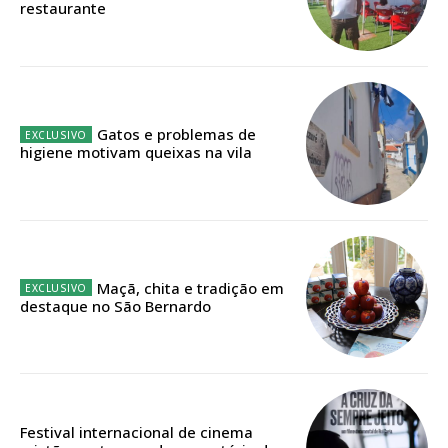
restaurante
Faça-se assinante do Região de Cister e ajude-nos a manter este serviço
público!
Sendo assinante terá acesso a todos os conteúdos exclusivos e versões
digitais.
Escolha o plano de assinatura desejado:
Gatos e problemas de
higiene motivam queixas na vila
ASSINATURA
IMPRESSA
32
€
Maçã, chita e tradição em
destaque no São Bernardo
12 meses
Edição em papel entregue à Quinta-feira em sua
Festival internacional de cinema
casa