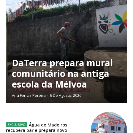
DaTerra prepara mural
comunitário na antiga
escola da Mélvoa
Ana Ferraz Pereira
-
6 De Agosto, 2026
Planos de Assinatura
Água de Madeiros
recupera bar e prepara novo