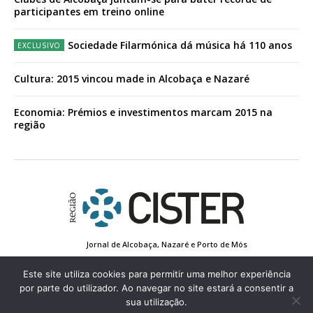
participantes em treino online
Sociedade Filarmónica dá música há 110 anos
Cultura: 2015 vincou made in Alcobaça e Nazaré
Economia: Prémios e investimentos marcam 2015 na
região
Jornal de Alcobaça, Nazaré e Porto de Mós
Estatuto Editorial
Contactos
Política de Privacidade
Conta de Registo
Edição Impressa
Este site utiliza cookies para permitir uma melhor experiência
por parte do utilizador. Ao navegar no site estará a consentir a
sua utilização.
© 2022 Região de Cister - Todos os direitos reservados.