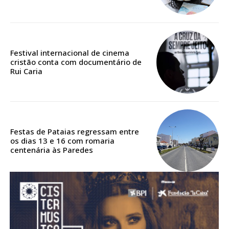
Acesso aos conteúdos Exclusivos para
assinantes
Ofertas para assinatura anual
Festival internacional de cinema
Escolha o plano
cristão conta com documentário de
Rui Caria
ASSINATURA
DIGITAL ANUAL
Festas de Pataias regressam entre
16
€
os dias 13 e 16 com romaria
centenária às Paredes
12 meses
Acesso ao conteúdo online
Acesso aos conteúdos Exclusivos para