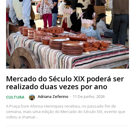
Mercado do Século XIX poderá ser
realizado duas vezes por ano
Adriana Zeferino
-
11 De Junho, 2026
CULTURA
A Praça Dom Afonso Henriques recebeu, no passado fim de
semana, mais uma edição do Mercado do Século XIX, evento que
voltou a chamar...