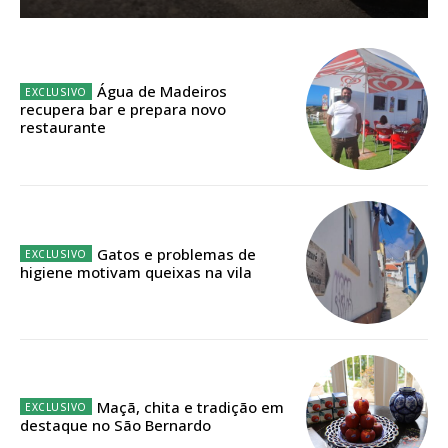
Sendo assinante terá acesso a todos os conteúdos exclusivos e versões
digitais.
Escolha o plano de assinatura desejado:
Água de Madeiros
recupera bar e prepara novo
restaurante
ASSINATURA
IMPRESSA
32
€
Gatos e problemas de
higiene motivam queixas na vila
12 meses
Edição em papel entregue à Quinta-feira em sua
casa
Maçã, chita e tradição em
destaque no São Bernardo
Acesso ao conteúdo online