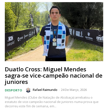
Duatlo Cross: Miguel Mendes
sagra-se vice-campeão nacional de
juniores
Rafael Raimundo
-
24 De Março, 2026
DESPORTO
Miguel Mendes (Clube de Natação de Alcobaça) arrebatou o
estatuto de vice-campeão nacional de juniores numa prova que
decorreu este fim de semana, em...