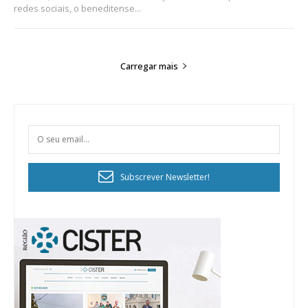
redes sociais, o beneditense...
ASSINATURA
IMPRESSA
32
€
Carregar mais
12 meses
Edição em papel entregue à Quinta-feira em sua
casa
Subscrever Newsletter!
Acesso ao conteúdo online
Acesso aos conteúdos Exclusivos para
assinantes
Ofertas para assinatura anual
Escolha o plano