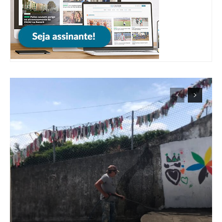
ASSINATURA
DIGITAL ANUAL
16
€
12 meses
Acesso ao conteúdo online
Acesso aos conteúdos Exclusivos para
assinantes
Ofertas para assinatura anual
Escolha o plano