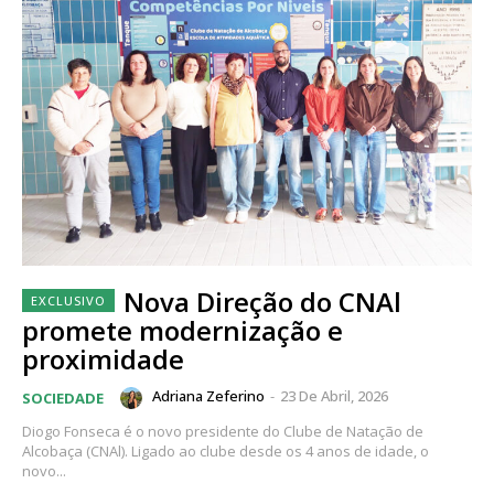
Nova Direção do CNAl
promete modernização e
proximidade
Adriana Zeferino
-
23 De Abril, 2026
SOCIEDADE
Diogo Fonseca é o novo presidente do Clube de Natação de
Alcobaça (CNAl). Ligado ao clube desde os 4 anos de idade, o
novo...