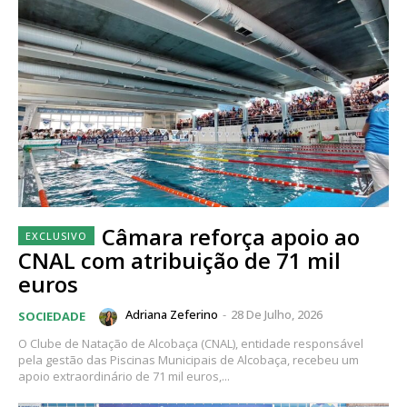
Câmara reforça apoio ao
CNAL com atribuição de 71 mil
euros
Adriana Zeferino
-
28 De Julho, 2026
SOCIEDADE
O Clube de Natação de Alcobaça (CNAL), entidade responsável
pela gestão das Piscinas Municipais de Alcobaça, recebeu um
apoio extraordinário de 71 mil euros,...