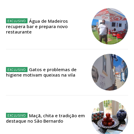
32
€
12 meses
Água de Madeiros
recupera bar e prepara novo
restaurante
Edição em papel entregue à Quinta-feira em sua
casa
Acesso ao conteúdo online
Acesso aos conteúdos Exclusivos para
Gatos e problemas de
assinantes
higiene motivam queixas na vila
Ofertas para assinatura anual
Escolha o plano
Maçã, chita e tradição em
destaque no São Bernardo
ASSINATURA