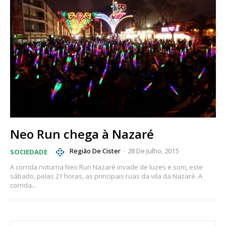
Neo Run chega à Nazaré
Região De Cister
-
28 De Julho, 2015
SOCIEDADE
A corrida noturna Neo Run Nazaré invade de luzes e som, este
sábado, pelas 21 horas, as principais ruas da vila da Nazaré. A
corrida...