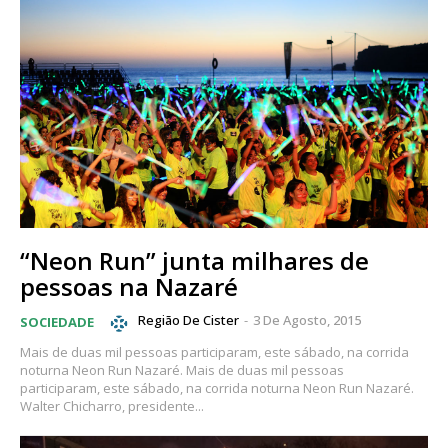
“Neon Run” junta milhares de
pessoas na Nazaré
Região De Cister
-
3 De Agosto, 2015
SOCIEDADE
Mais de duas mil pessoas participaram, este sábado, na corrida
noturna Neon Run Nazaré. Mais de duas mil pessoas
participaram, este sábado, na corrida noturna Neon Run Nazaré.
Walter Chicharro, presidente...