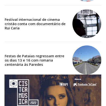
DIGITAL ANUAL
16
€
Festival internacional de cinema
12 meses
cristão conta com documentário de
Rui Caria
Acesso ao conteúdo online
Acesso aos conteúdos Exclusivos para
assinantes
Festas de Pataias regressam entre
os dias 13 e 16 com romaria
Ofertas para assinatura anual
centenária às Paredes
Escolha o plano