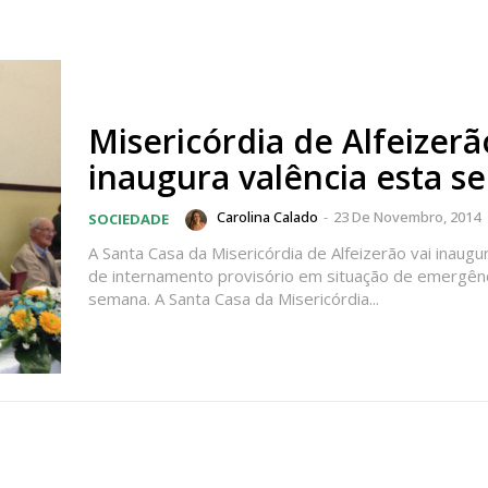
Misericórdia de Alfeizerã
inaugura valência esta 
Carolina Calado
-
23 De Novembro, 2014
SOCIEDADE
A Santa Casa da Misericórdia de Alfeizerão vai inaugur
de internamento provisório em situação de emergênc
semana. A Santa Casa da Misericórdia...