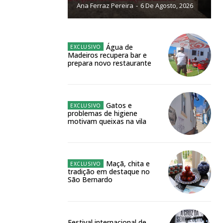
Ana Ferraz Pereira
-
6 De Agosto, 2026
NATURA
L ANUAL
6
€
Água de
Madeiros recupera bar e
prepara novo restaurante
meses
o online
Gatos e
problemas de higiene
os Exclusivos para
motivam queixas na vila
atura anual
Maçã, chita e
tradição em destaque no
 o plano
São Bernardo
Festival internacional de