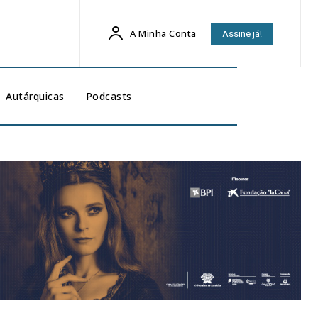
A Minha Conta
Assine já!
Autárquicas
Podcasts