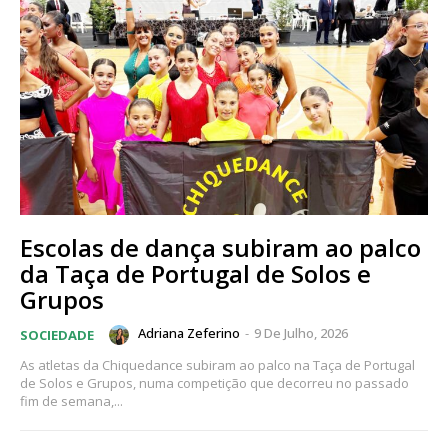
Escolas de dança subiram ao palco
da Taça de Portugal de Solos e
Grupos
Adriana Zeferino
-
9 De Julho, 2026
SOCIEDADE
As atletas da Chiquedance subiram ao palco na Taça de Portugal
de Solos e Grupos, numa competição que decorreu no passado
fim de semana,...