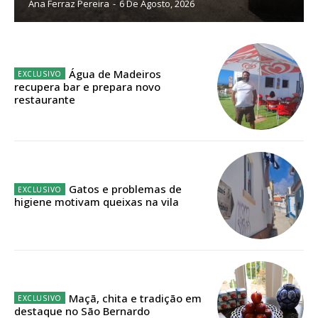
Ana Ferraz Pereira
-
6 De Agosto, 2026
32
€
12 meses
Água de Madeiros
recupera bar e prepara novo
restaurante
Edição em papel entregue à Quinta-feira em sua
casa
Acesso ao conteúdo online
Acesso aos conteúdos Exclusivos para
assinantes
Gatos e problemas de
higiene motivam queixas na vila
Ofertas para assinatura anual
Escolha o plano
Maçã, chita e tradição em
destaque no São Bernardo