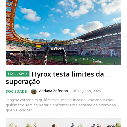
Hyrox testa limites da…
superação
Adriana Zeferino
-
28 De Julho, 2026
SOCIEDADE
Imagine correr oito quilómetros, mas nunca de uma vez. A cada
quilómetro, tem de parar e enfrentar uma estação de exercícios
que vai colocar...