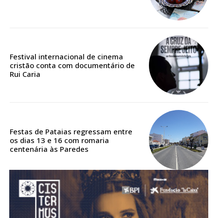
ASSINATURA
DIGITAL ANUAL
16
€
Festival internacional de cinema
12 meses
cristão conta com documentário de
Rui Caria
Acesso ao conteúdo online
Acesso aos conteúdos Exclusivos para
assinantes
Festas de Pataias regressam entre
Ofertas para assinatura anual
os dias 13 e 16 com romaria
centenária às Paredes
Escolha o plano