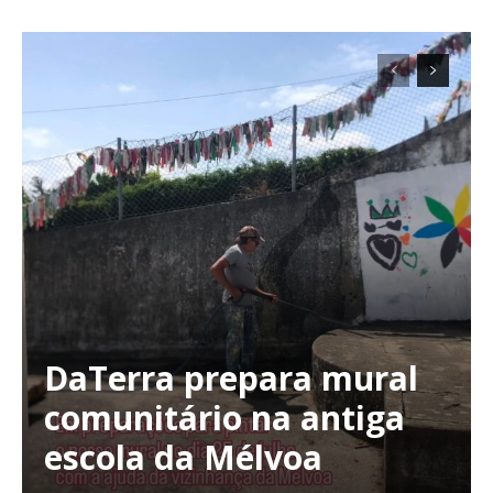
Planos de Assinatura
Faça-se assinante do Região de Cister e ajude-nos a manter este serviço
público!
Sendo assinante terá acesso a todos os conteúdos exclusivos e versões
digitais.
Escolha o plano de assinatura desejado:
DaTerra prepara mural
comunitário na antiga
escola da Mélvoa
ASSINATURA
IMPRESSA