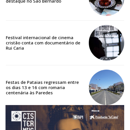
destaque no São Bernardo
Acesso aos conteúdos Exclusivos para
assinantes
Ofertas para assinatura anual
Escolha o plano
Festival internacional de cinema
cristão conta com documentário de
Rui Caria
ASSINATURA
DIGITAL ANUAL
16
€
Festas de Pataias regressam entre
os dias 13 e 16 com romaria
centenária às Paredes
12 meses
Acesso ao conteúdo online