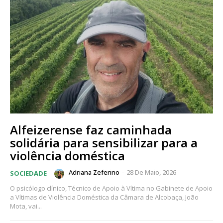
Alfeizerense faz caminhada
solidária para sensibilizar para a
violência doméstica
Adriana Zeferino
-
28 De Maio, 2026
SOCIEDADE
O psicólogo clínico, Técnico de Apoio à Vítima no Gabinete de Apoio
a Vítimas de Violência Doméstica da Câmara de Alcobaça, João
Mota, vai...