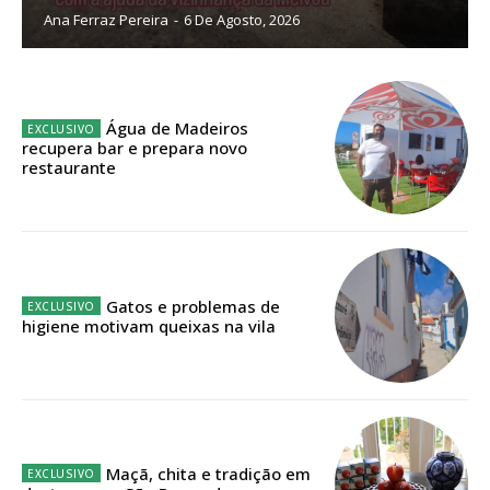
Ana Ferraz Pereira
-
6 De Agosto, 2026
Sendo assinante terá acesso a todos os conteúdos exclusivos e versões
digitais.
Escolha o plano de assinatura desejado:
Água de Madeiros
recupera bar e prepara novo
restaurante
ASSINATURA
IMPRESSA
32
€
Gatos e problemas de
higiene motivam queixas na vila
12 meses
Edição em papel entregue à Quinta-feira em sua
casa
Maçã, chita e tradição em
Acesso ao conteúdo online