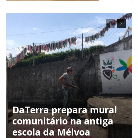
DaTerra prepara mural
Planos de Assinatura
comunitário na antiga
escola da Mélvoa
Faça-se assinante do Região de Cister e ajude-nos a manter este serviço
público!