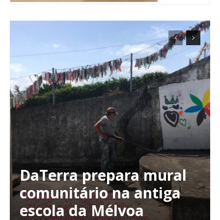
DaTerra prepara mural
Planos de Assinatura
comunitário na antiga
escola da Mélvoa
Faça-se assinante do Região de Cister e ajude-nos a manter este serviço
público!