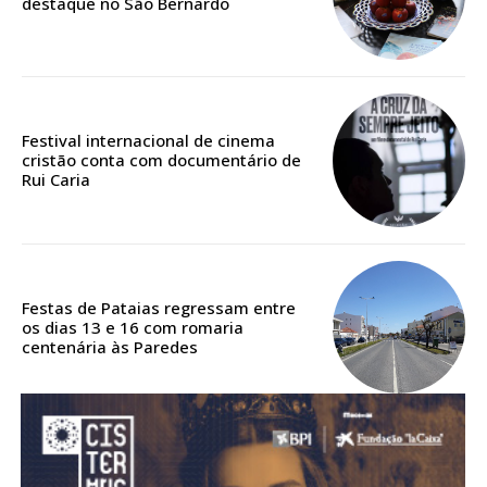
destaque no São Bernardo
Acesso aos conteúdos Exclusivos para
assinantes
Ofertas para assinatura anual
Escolha o plano
Festival internacional de cinema
cristão conta com documentário de
Rui Caria
ASSINATURA
DIGITAL ANUAL
16
€
Festas de Pataias regressam entre
os dias 13 e 16 com romaria
centenária às Paredes
12 meses
Acesso ao conteúdo online