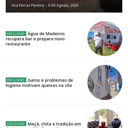
Ana Ferraz Pereira
-
6 De Agosto, 2026
Sendo assinante terá acesso a todos os conteúdos exclusivos e versões
digitais.
Escolha o plano de assinatura desejado:
Água de Madeiros
recupera bar e prepara novo
restaurante
ASSINATURA
IMPRESSA
32
€
Gatos e problemas de
higiene motivam queixas na vila
12 meses
Edição em papel entregue à Quinta-feira em sua
casa
Maçã, chita e tradição em
Acesso ao conteúdo online