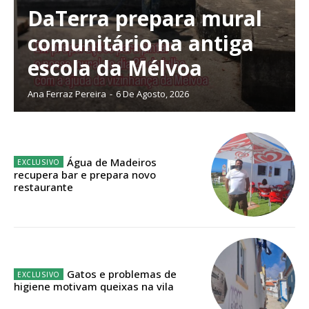
DaTerra prepara mural
comunitário na antiga
Planos de Assinatura
escola da Mélvoa
Ana Ferraz Pereira
-
6 De Agosto, 2026
Faça-se assinante do Região de Cister e ajude-nos a manter este serviço
público!
Sendo assinante terá acesso a todos os conteúdos exclusivos e versões
digitais.
Água de Madeiros
Escolha o plano de assinatura desejado:
recupera bar e prepara novo
restaurante
ASSINATURA
IMPRESSA
Gatos e problemas de
32
€
higiene motivam queixas na vila