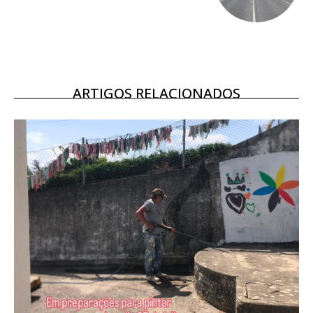
16
€
12 meses
ARTIGOS RELACIONADOS
Acesso ao conteúdo online
Acesso aos conteúdos Exclusivos para
assinantes
Ofertas para assinatura anual
Escolha o plano