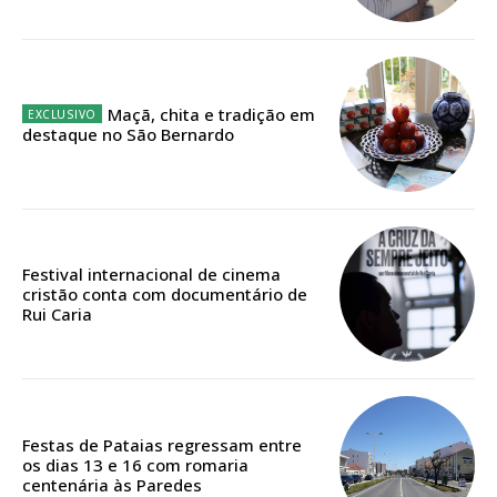
12 meses
Maçã, chita e tradição em
Edição em papel entregue à Quinta-feira em sua
destaque no São Bernardo
casa
Acesso ao conteúdo online
Acesso aos conteúdos Exclusivos para
assinantes
Ofertas para assinatura anual
Festival internacional de cinema
cristão conta com documentário de
Rui Caria
Escolha o plano
ASSINATURA
Festas de Pataias regressam entre
os dias 13 e 16 com romaria
DIGITAL ANUAL
centenária às Paredes