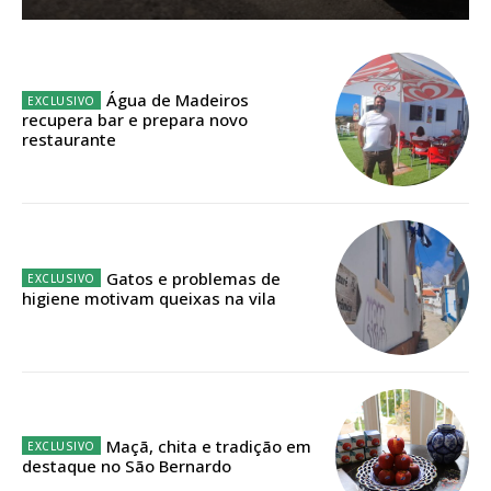
Sendo assinante terá acesso a todos os conteúdos exclusivos e versões
digitais.
Escolha o plano de assinatura desejado:
Água de Madeiros
recupera bar e prepara novo
restaurante
ASSINATURA
IMPRESSA
32
€
Gatos e problemas de
higiene motivam queixas na vila
12 meses
Edição em papel entregue à Quinta-feira em sua
casa
Maçã, chita e tradição em
destaque no São Bernardo
Acesso ao conteúdo online