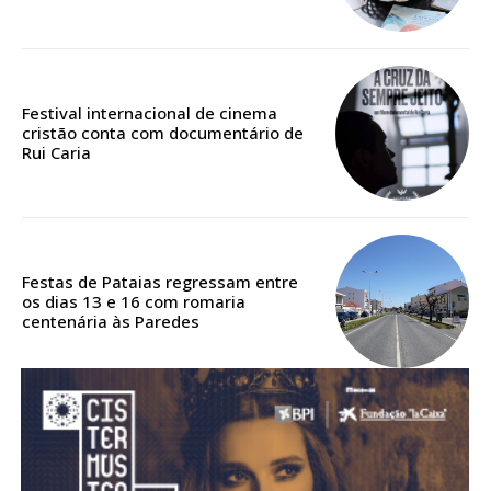
Acesso aos conteúdos Exclusivos para
assinantes
Ofertas para assinatura anual
Festival internacional de cinema
Escolha o plano
cristão conta com documentário de
Rui Caria
ASSINATURA
DIGITAL ANUAL
Festas de Pataias regressam entre
16
€
os dias 13 e 16 com romaria
centenária às Paredes
12 meses
Acesso ao conteúdo online
Acesso aos conteúdos Exclusivos para