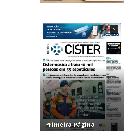
ra
público!
Primeira Página