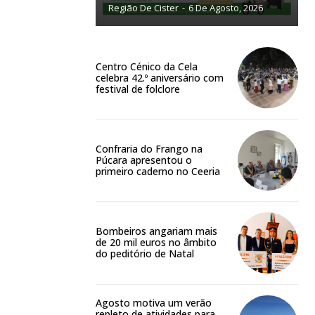
Região De Cister
-
6 De Agosto, 2026
NATURA
L ANUAL
Centro Cénico da Cela
6
€
celebra 42.º aniversário com
festival de folclore
meses
Confraria do Frango na
o online
Púcara apresentou o
primeiro caderno no Ceeria
os Exclusivos para
atura anual
Bombeiros angariam mais
de 20 mil euros no âmbito
 o plano
do peditório de Natal
Agosto motiva um verão
repleto de atividades para