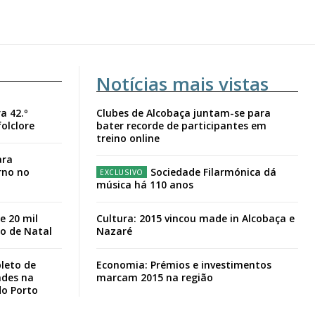
Notícias mais vistas
a 42.º
Clubes de Alcobaça juntam-se para
folclore
bater recorde de participantes em
treino online
ara
rno no
Sociedade Filarmónica dá
música há 110 anos
e 20 mil
Cultura: 2015 vincou made in Alcobaça e
io de Natal
Nazaré
leto de
Economia: Prémios e investimentos
ades na
marcam 2015 na região
do Porto