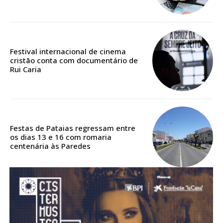
Acesso aos conteúdos Exclusivos para
assinantes
Ofertas para assinatura anual
Festival internacional de cinema
Escolha o plano
cristão conta com documentário de
Rui Caria
ASSINATURA
DIGITAL ANUAL
Festas de Pataias regressam entre
16
€
os dias 13 e 16 com romaria
centenária às Paredes
12 meses
Acesso ao conteúdo online
Acesso aos conteúdos Exclusivos para