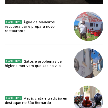
Sendo assinante terá acesso a todos os conteúdos exclusivos e versões
digitais.
Escolha o plano de assinatura desejado:
Água de Madeiros
recupera bar e prepara novo
restaurante
ASSINATURA
IMPRESSA
32
€
Gatos e problemas de
higiene motivam queixas na vila
12 meses
Edição em papel entregue à Quinta-feira em sua
casa
Maçã, chita e tradição em
destaque no São Bernardo
Acesso ao conteúdo online