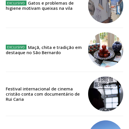
32
€
Gatos e problemas de
higiene motivam queixas na vila
12 meses
Edição em papel entregue à Quinta-feira em sua
casa
Maçã, chita e tradição em
destaque no São Bernardo
Acesso ao conteúdo online
Acesso aos conteúdos Exclusivos para
assinantes
Ofertas para assinatura anual
Festival internacional de cinema
Escolha o plano
cristão conta com documentário de
Rui Caria
ASSINATURA