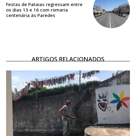
DIGITAL ANUAL
Festas de Pataias regressam entre
16
€
os dias 13 e 16 com romaria
centenária às Paredes
12 meses
Acesso ao conteúdo online
ARTIGOS RELACIONADOS
Acesso aos conteúdos Exclusivos para
assinantes
Ofertas para assinatura anual
Escolha o plano