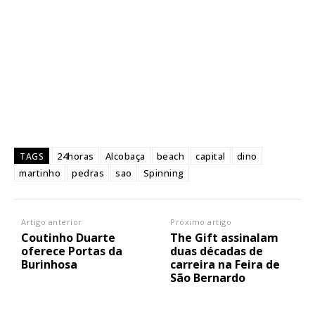
24horas
Alcobaça
beach
capital
dino
TAGS
martinho
pedras
sao
Spinning
Artigo anterior
Próximo artigo
Coutinho Duarte
The Gift assinalam
oferece Portas da
duas décadas de
Burinhosa
carreira na Feira de
São Bernardo