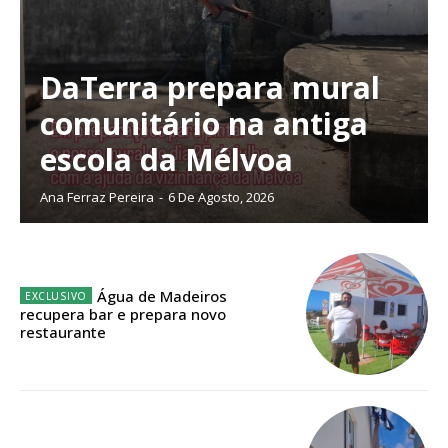
DaTerra prepara mural
Planos de Assinatura
comunitário na antiga
escola da Mélvoa
Faça-se assinante do Região de Cister e ajude-nos a manter este serviço
Ana Ferraz Pereira
-
6 De Agosto, 2026
público!
Sendo assinante terá acesso a todos os conteúdos exclusivos e versões
digitais.
Escolha o plano de assinatura desejado:
Água de Madeiros
recupera bar e prepara novo
restaurante
ASSINATURA
IMPRESSA