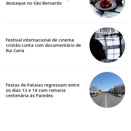
destaque no São Bernardo
Edição em papel entregue à Quinta-feira em sua
casa
Acesso ao conteúdo online
Acesso aos conteúdos Exclusivos para
Festival internacional de cinema
assinantes
cristão conta com documentário de
Rui Caria
Ofertas para assinatura anual
Escolha o plano
Festas de Pataias regressam entre
os dias 13 e 16 com romaria
centenária às Paredes
ASSINATURA
DIGITAL ANUAL
16
€