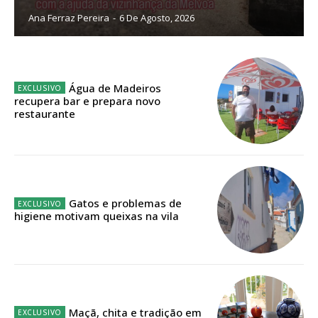
Ana Ferraz Pereira
-
6 De Agosto, 2026
Planos de Assinatura
Faça-se assinante do Região de Cister e ajude-nos a manter este serviço
público!
Água de Madeiros
recupera bar e prepara novo
Sendo assinante terá acesso a todos os conteúdos exclusivos e versões
restaurante
digitais.
Escolha o plano de assinatura desejado:
Gatos e problemas de
ASSINATURA
higiene motivam queixas na vila
IMPRESSA
32
€
12 meses
Maçã, chita e tradição em