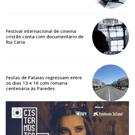
Acesso aos conteúdos Exclusivos para
assinantes
Ofertas para assinatura anual
Festival internacional de cinema
Escolha o plano
cristão conta com documentário de
Rui Caria
ASSINATURA
DIGITAL ANUAL
Festas de Pataias regressam entre
16
€
os dias 13 e 16 com romaria
centenária às Paredes
12 meses
Acesso ao conteúdo online
Acesso aos conteúdos Exclusivos para