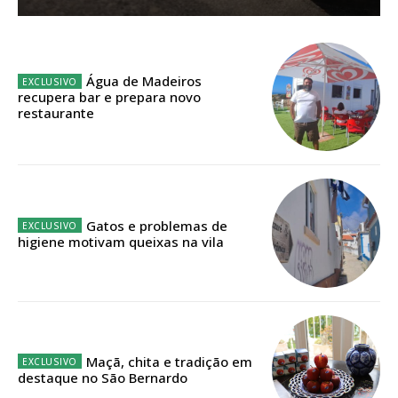
Sendo assinante terá acesso a todos os conteúdos exclusivos e versões
digitais.
Escolha o plano de assinatura desejado:
Água de Madeiros
recupera bar e prepara novo
restaurante
ASSINATURA
IMPRESSA
32
€
Gatos e problemas de
higiene motivam queixas na vila
12 meses
Edição em papel entregue à Quinta-feira em sua
casa
Maçã, chita e tradição em
destaque no São Bernardo
Acesso ao conteúdo online