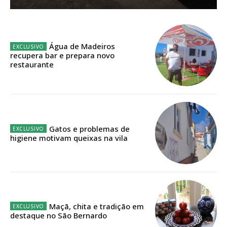
Sendo assinante terá acesso a todos os conteúdos exclusivos e versões
digitais.
Escolha o plano de assinatura desejado:
Água de Madeiros
recupera bar e prepara novo
restaurante
ASSINATURA
IMPRESSA
32
€
Gatos e problemas de
higiene motivam queixas na vila
12 meses
Edição em papel entregue à Quinta-feira em sua
casa
Maçã, chita e tradição em
destaque no São Bernardo
Acesso ao conteúdo online