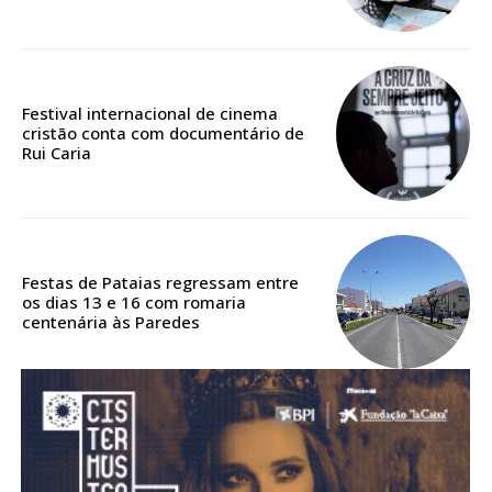
Acesso aos conteúdos Exclusivos para
assinantes
Ofertas para assinatura anual
Festival internacional de cinema
Escolha o plano
cristão conta com documentário de
Rui Caria
ASSINATURA
DIGITAL ANUAL
Festas de Pataias regressam entre
16
€
os dias 13 e 16 com romaria
centenária às Paredes
12 meses
Acesso ao conteúdo online
Acesso aos conteúdos Exclusivos para