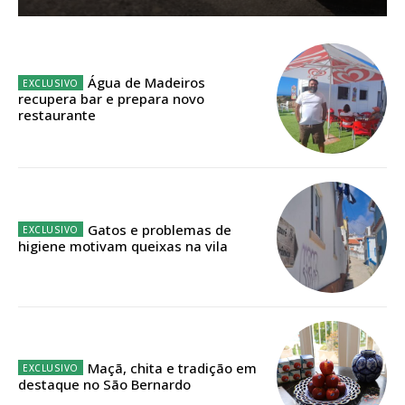
Sendo assinante terá acesso a todos os conteúdos exclusivos e versões
digitais.
Escolha o plano de assinatura desejado:
Água de Madeiros
recupera bar e prepara novo
restaurante
ASSINATURA
IMPRESSA
32
€
Gatos e problemas de
higiene motivam queixas na vila
12 meses
Edição em papel entregue à Quinta-feira em sua
casa
Maçã, chita e tradição em
destaque no São Bernardo
Acesso ao conteúdo online