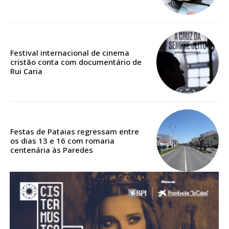
Acesso aos conteúdos Exclusivos para
assinantes
Ofertas para assinatura anual
Festival internacional de cinema
Escolha o plano
cristão conta com documentário de
Rui Caria
ASSINATURA
DIGITAL ANUAL
Festas de Pataias regressam entre
16
€
os dias 13 e 16 com romaria
centenária às Paredes
12 meses
Acesso ao conteúdo online
Acesso aos conteúdos Exclusivos para