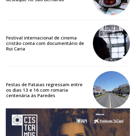
ASSINATURA
DIGITAL ANUAL
16
€
12 meses
Festival internacional de cinema
cristão conta com documentário de
Rui Caria
Acesso ao conteúdo online
Acesso aos conteúdos Exclusivos para
assinantes
Festas de Pataias regressam entre
Ofertas para assinatura anual
os dias 13 e 16 com romaria
centenária às Paredes
Escolha o plano