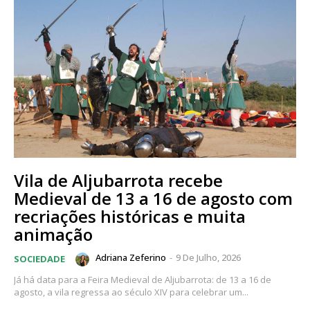
Vila de Aljubarrota recebe
Medieval de 13 a 16 de agosto com
recriações históricas e muita
animação
Adriana Zeferino
-
9 De Julho, 2026
SOCIEDADE
Já há data para a Feira Medieval de Aljubarrota: de 13 a 16 de
agosto, a vila regressa ao século XIV para celebrar um...