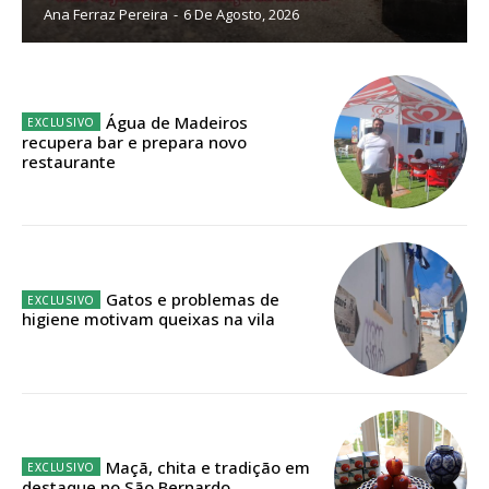
32
€
Ana Ferraz Pereira
-
6 De Agosto, 2026
12 meses
Água de Madeiros
recupera bar e prepara novo
restaurante
Edição em papel entregue à Quinta-feira em sua
casa
Acesso ao conteúdo online
Acesso aos conteúdos Exclusivos para
assinantes
Gatos e problemas de
Ofertas para assinatura anual
higiene motivam queixas na vila
Escolha o plano
Maçã, chita e tradição em
destaque no São Bernardo