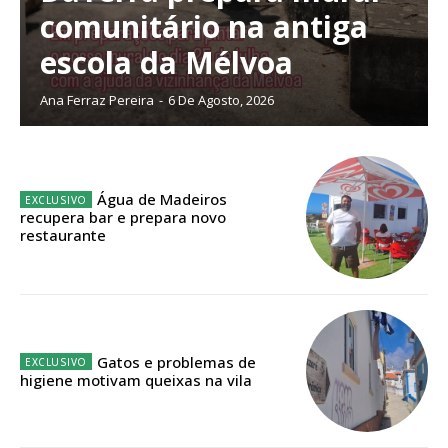
comunitário na antiga
escola da Mélvoa
Planos de Assinatura
Ana Ferraz Pereira
-
6 De Agosto, 2026
Faça-se assinante do Região de Cister e ajude-nos a manter este serviço
público!
Sendo assinante terá acesso a todos os conteúdos exclusivos e versões
Água de Madeiros
digitais.
recupera bar e prepara novo
Escolha o plano de assinatura desejado:
restaurante
ASSINATURA
IMPRESSA
Gatos e problemas de
higiene motivam queixas na vila
32
€