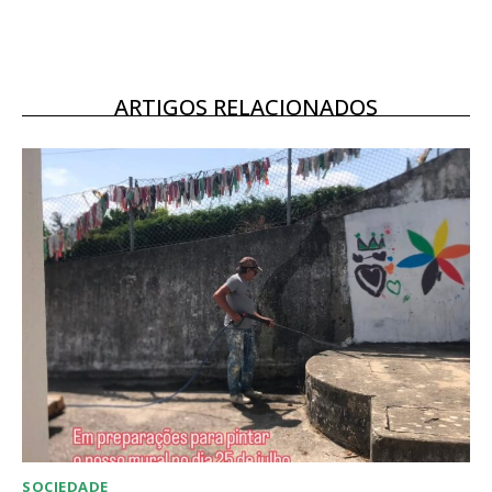
16
€
12 meses
ARTIGOS RELACIONADOS
Acesso ao conteúdo online
Acesso aos conteúdos Exclusivos para
assinantes
Ofertas para assinatura anual
Escolha o plano
SOCIEDADE