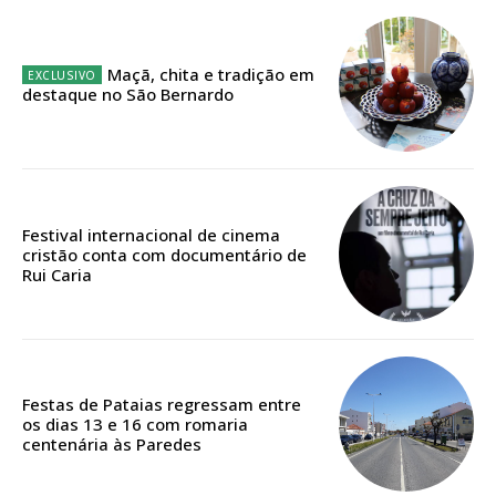
12 meses
Maçã, chita e tradição em
destaque no São Bernardo
Edição em papel entregue à Quinta-feira em sua
casa
Acesso ao conteúdo online
Acesso aos conteúdos Exclusivos para
assinantes
Festival internacional de cinema
Ofertas para assinatura anual
cristão conta com documentário de
Rui Caria
Escolha o plano
Festas de Pataias regressam entre
ASSINATURA
os dias 13 e 16 com romaria
centenária às Paredes
DIGITAL ANUAL