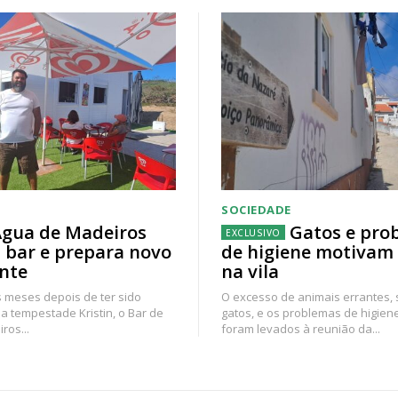
SOCIEDADE
gua de Madeiros
Gatos e pro
 bar e prepara novo
de higiene motivam
nte
na vila
 meses depois de ter sido
O excesso de animais errantes,
a tempestade Kristin, o Bar de
gatos, e os problemas de higien
ros...
foram levados à reunião da...