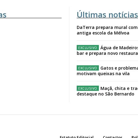
as
Últimas notícias
DaTerra prepara mural com
antiga escola da Mélvoa
Água de Madeiro
bar e prepara novo restaur
Gatos e problema
motivam queixas na vila
Maçã, chita e tr
destaque no São Bernardo
Estatuto Editorial
Contactos
Pol