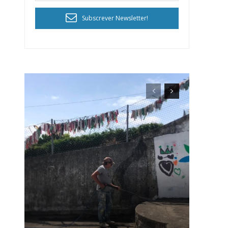
Subscrever Newsletter!
ra
público!