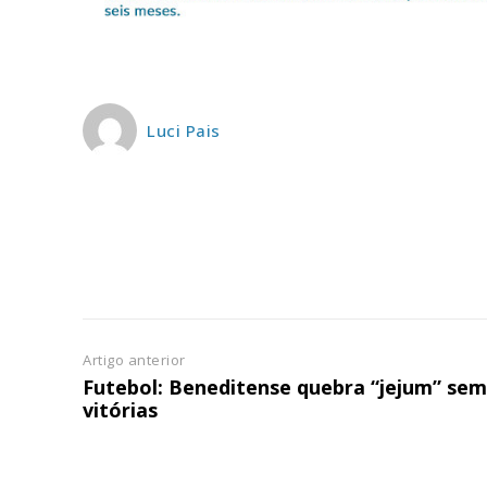
ASSIN
IMPR
3
12 m
Luci Pais
Edição em papel ent
em sua casa
Acesso ao conteúdo
Acesso aos conteúd
assinantes
Ofertas para assina
Artigo anterior
Futebol: Beneditense quebra “jejum” sem
Escolha
vitórias