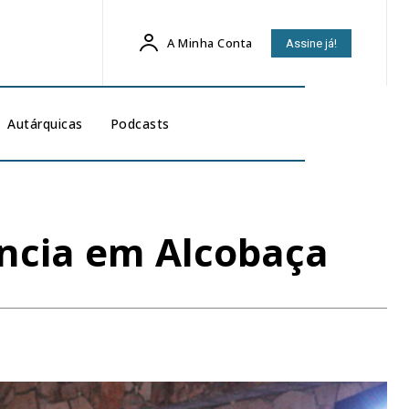
A Minha Conta
Assine já!
Autárquicas
Podcasts
ância em Alcobaça