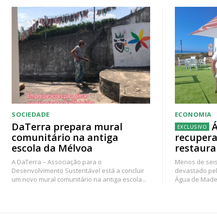
SOCIEDADE
ECONOMIA
DaTerra prepara mural
Á
comunitário na antiga
recupera
escola da Mélvoa
restaura
A DaTerra – Associação para o
Menos de seis
Desenvolvimento Sustentável está a concluir
devastado pel
um novo mural comunitário na antiga escola...
Água de Madei