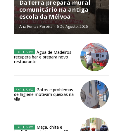
NATURA
DaTerra prepara mural
L ANUAL
comunitário na antiga
escola da Mélvoa
6
€
Ana Ferraz Pereira
-
6 De Agosto, 2026
meses
o online
Água de Madeiros
recupera bar e prepara novo
os Exclusivos para
restaurante
atura anual
Gatos e problemas
 o plano
de higiene motivam queixas na
vila
Maçã, chita e