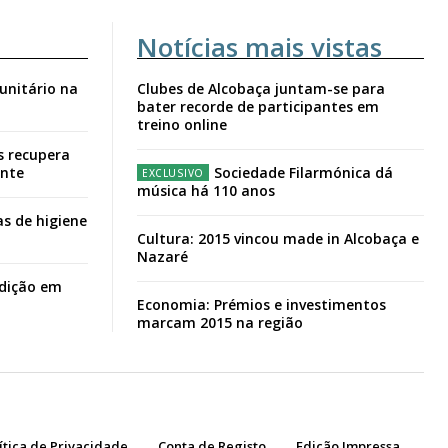
Notícias mais vistas
unitário na
Clubes de Alcobaça juntam-se para
bater recorde de participantes em
treino online
s recupera
ante
Sociedade Filarmónica dá
música há 110 anos
s de higiene
Cultura: 2015 vincou made in Alcobaça e
Nazaré
adição em
Economia: Prémios e investimentos
marcam 2015 na região
ítica de Privacidade
Conta de Registo
Edição Impressa