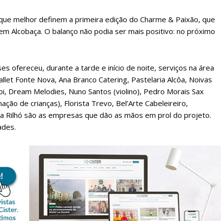
 que melhor definem a primeira edição do Charme & Paixão, que
m Alcobaça. O balanço não podia ser mais positivo: no próximo
s ofereceu, durante a tarde e início de noite, serviços na área
let Fonte Nova, Ana Branco Catering, Pastelaria Alcôa, Noivas
Boi, Dream Melodies, Nuno Santos (violino), Pedro Morais Sax
ção de crianças), Florista Trevo, Bel’Arte Cabeleireiro,
lanos de Assinatu
ria Rilhó são as empresas que dão as mãos em prol do projeto.
ades.
 assinante do Região de Cister e ajude-nos a manter este serviço 
Sendo assinante terá acesso a todos os conteúdos exclusivos e versões digitais.
Escolha o plano de assinatura desejado: