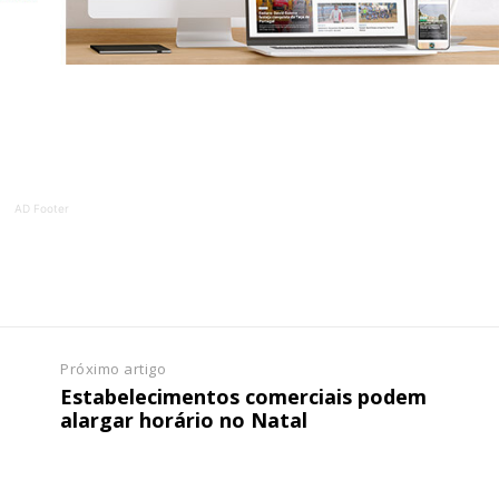
ATURA
ASSI
ESSA
DIGITA
2
€
1
eses
12 
regue à Quinta-feira
Acesso ao conteúd
AD Footer
Acesso aos conteúd
 online
assinantes
os Exclusivos para
Ofertas para assin
tura anual
Escolha
Próximo artigo
Estabelecimentos comerciais podem
 o plano
alargar horário no Natal